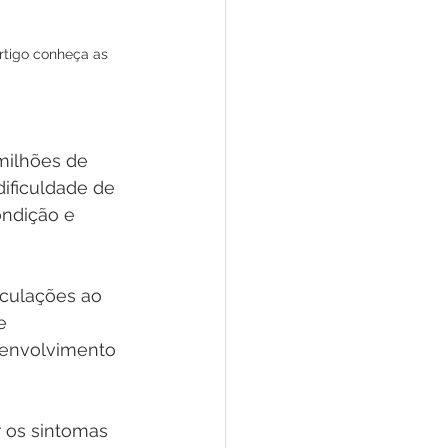
tigo conheça as 
milhões de 
ificuldade de 
ndição e 
iculações ao 
e 
envolvimento 
r os sintomas 