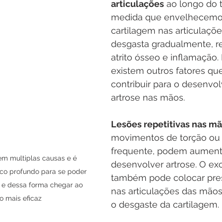
articulações
 ao longo do 
medida que envelhecemos
cartilagem nas articulaçõ
desgasta gradualmente, r
atrito ósseo e inflamação.
existem outros fatores q
contribuir para o desenvo
artrose nas mãos.
Lesões repetitivas nas m
movimentos de torção ou
frequente, podem aumenta
em multiplas causas e é 
desenvolver artrose. O ex
co profundo para se poder 
também pode colocar pres
 e dessa forma chegar ao 
nas articulações das mãos
o mais eficaz
o desgaste da cartilagem.