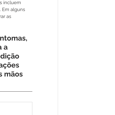
s incluem 
s. Em alguns 
ar as 
intomas, 
 a 
dição 
mações 
as mãos 