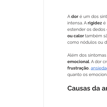
A 
dor
 é um dos sin
intensa. A
 rigidez
 é
estender os dedos 
ou calor 
também sã
como nódulos ou d
Além dos sintomas 
emocional
. A dor 
frustração
, 
ansieda
quanto os emociona
Causas da a