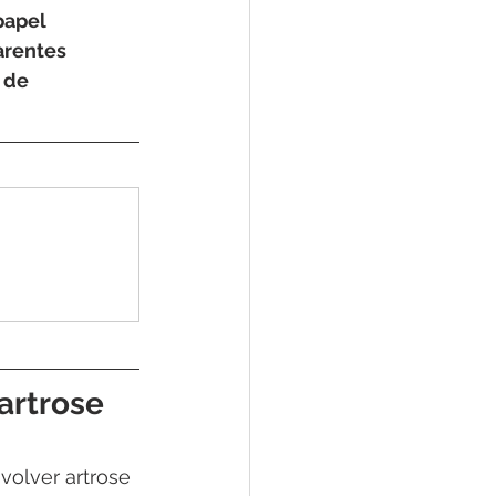
apel 
arentes 
 de 
artrose 
volver artrose 