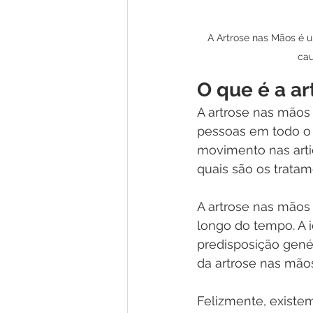
A Artrose nas Mãos é 
cau
O que é a a
A artrose nas mãos
pessoas em todo o 
movimento nas arti
quais são os trata
A artrose nas mãos
longo do tempo. A i
predisposição gen
da artrose nas mão
Felizmente, existem