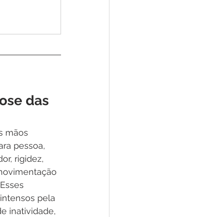
ose das 
as mãos 
ra pessoa, 
r, rigidez, 
 movimentação 
 Esses 
intensos pela 
 inatividade, 