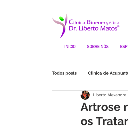
INICIO
SOBRE NÓS
ESP
Todos posts
Clinica de Acupunt
Liberto Alexandre
Fibromialgia | Testemunhos
Artrose 
os Trata
STOP DEPRESSÃO | Testemunh