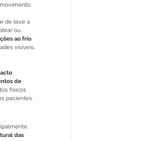
 movimento.
r de leve a 
obrar ou 
ções ao frio 
es visíveis, 
acto 
ntos de 
os físicos 
s pacientes.
cipalmente 
tural das 