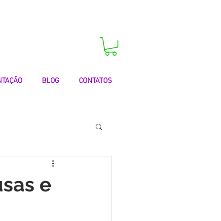
 agora a sua consulta!
NTAÇÃO
BLOG
CONTATOS
 | Testemunhos
usas e