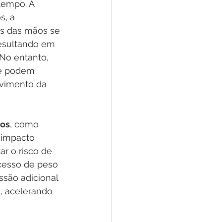
tempo. À 
, a 
es das mãos se 
esultando em 
 No entanto, 
ue podem 
lvimento da 
ãos
, como 
 impacto 
r o risco de 
cesso de peso 
são adicional 
, acelerando 