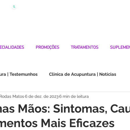
| Marque
Linha Apoio 969 990 656
Seg-Sexta 7h-19h
ECIALIDADES
PROMOÇÕES
TRATAMENTOS
SUPLEME
ura | Testemunhos
Clinica de Acupuntura | Notícias
 Rodas Matos
6 de dez. de 2023
6 min de leitura
Choque na Orelha | Testemunhos
Doenças Autoimunes
nas Mãos: Sintomas, Ca
mentos Mais Eficazes
os
Medicina Quântica | Testemunhos