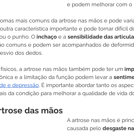
e podem melhorar com o
tomas mais comuns da artrose nas mãos e pode varia
 outra característica importante e pode tornar difícil d
ou o punho. O
 inchaço
 e a 
sensibilidade das articula
o comuns e podem ser acompanhados de deformidad
esvio dos dedos.
físicos, a artrose nas mãos também pode ter um
 imp
crônica e a limitação da função podem levar a 
sentime
de e depressão
. É importante abordar tanto os aspect
is da condição para melhorar a qualidade de vida do
rtrose das mãos
A artrose nas mãos é prin
causada pelo 
desgaste na