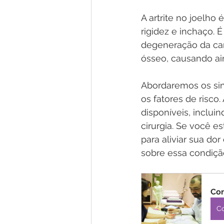
A artrite no joelho
rigidez e inchaço.
degeneração da cart
ósseo, causando ai
Abordaremos os sin
os fatores de risco
disponíveis, inclui
cirurgia. Se você e
para aliviar sua do
sobre essa condiç
Con
C