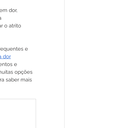
em dor, 
à 
 o atrito 
requentes e 
a dor
entos e 
muitas opções 
ra saber mais 