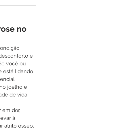
rose no 
condição 
esconforto e 
 Se você ou 
está lidando 
encial 
no joelho e 
de de vida. 
 em dor, 
evar à 
 atrito ósseo, 