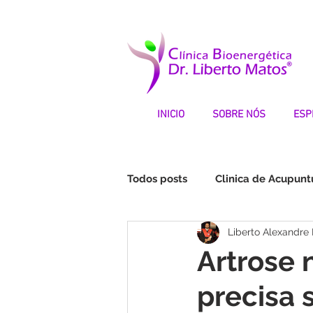
INICIO
SOBRE NÓS
ESP
Todos posts
Clinica de Acupunt
Liberto Alexandre
Fibromialgia | Testemunhos
Artrose 
precisa 
STOP DEPRESSÃO | Testemunh