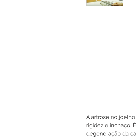
A artrose no joelho
rigidez e inchaço. 
degeneração da cart