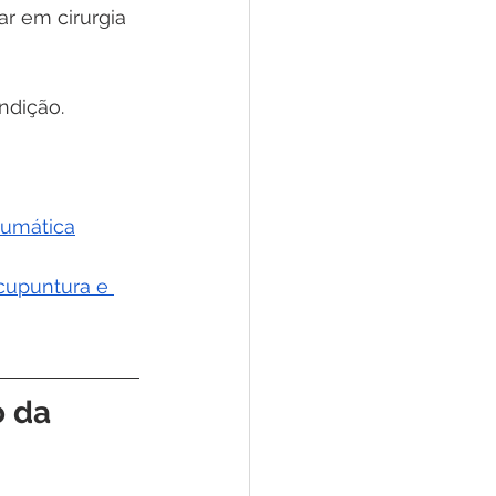
r em cirurgia 
ndição.
raumática
acupuntura e 
 da 