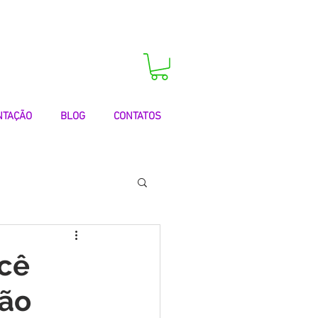
 agora a sua consulta!
NTAÇÃO
BLOG
CONTATOS
 | Testemunhos
ocê
ção