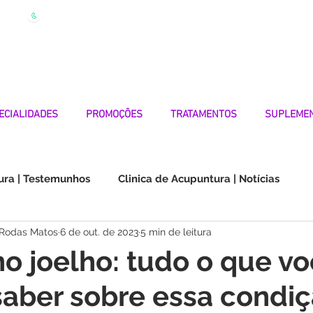
| Marque
Linha Apoio 969 990 656
Seg-Sexta 7h-19h
ECIALIDADES
PROMOÇÕES
TRATAMENTOS
SUPLEME
ura | Testemunhos
Clinica de Acupuntura | Notícias
 Rodas Matos
6 de out. de 2023
5 min de leitura
Choque na Orelha | Testemunhos
Doenças Autoimunes
no joelho: tudo o que v
saber sobre essa condi
os
Medicina Quântica | Testemunhos