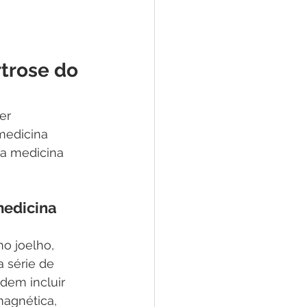
rtrose do 
er 
medicina 
a medicina 
edicina 
no joelho, 
 série de 
dem incluir 
magnética, 