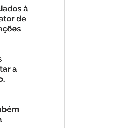
iados à 
ator de 
lações 
s 
ar a 
. 
ambém 
 