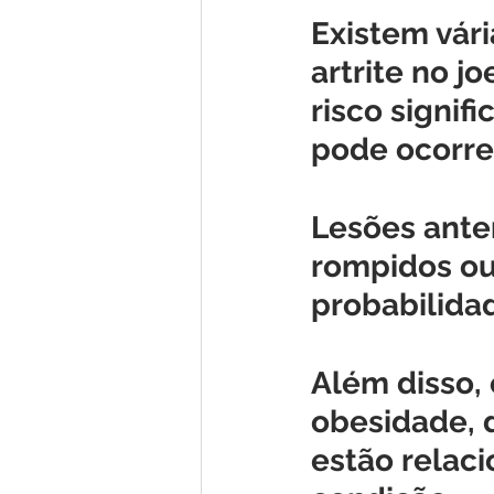
Existem vári
artrite no j
risco signif
pode ocorrer
Lesões ante
rompidos ou
probabilidad
Além disso,
obesidade, 
estão relac