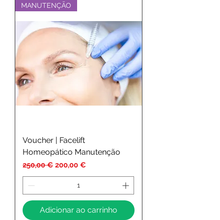
MANUTENÇÃO
Voucher | Facelift
Homeopático Manutenção
Preço normal
Preço promocional
250,00 €
200,00 €
Adicionar ao carrinho