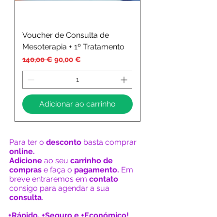
Voucher de Consulta de
Mesoterapia + 1º Tratamento
Preço normal
Preço promocional
140,00 €
90,00 €
Adicionar ao carrinho
Para ter o
desconto
basta comprar
online.
Adicione
ao seu
carrinho de
compras
e faça o
pagamento.
Em
breve entraremos em
contato
consigo para agendar a sua
consulta
.
+Rápido, +Seguro e +Económico!