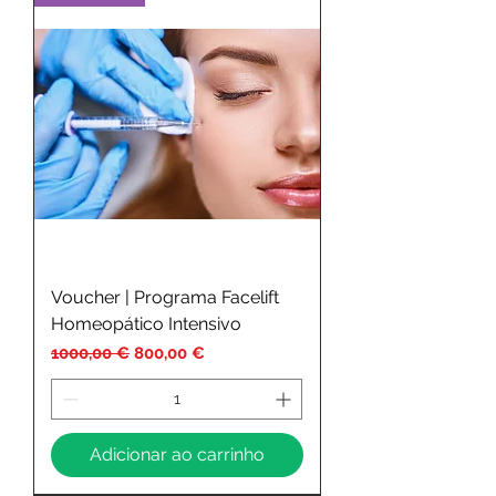
Voucher | Programa Facelift
Homeopático Intensivo
Preço normal
Preço promocional
1000,00 €
800,00 €
Adicionar ao carrinho