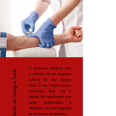
O processo inicia-se com
Colheita de Sangue Total
a colheita de um pequeno
volume do seu sangue
total. O seu sangue possui
vitaminas, dna, rna e
fatores de crescimento que
serão potenciados e
utilizados na fase seguinte
do processo terapêutico.