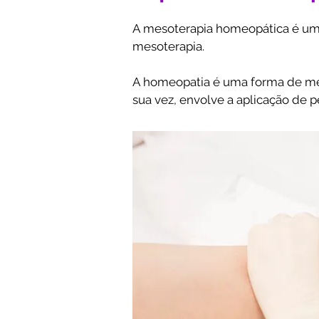
A mesoterapia homeopática é uma
mesoterapia. 

A homeopatia é uma forma de medic
sua vez, envolve a aplicação de 
Na mesoterapia homeopática, as 
as necessidades individuais de ca
objetivo de estimular o organismo
A mesoterapia homeopática é rea
quanto em mesoterapia. Essa com
propriedades curativas da homeo