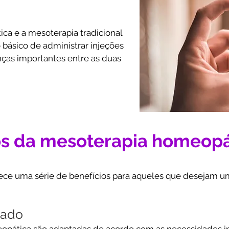
a e a mesoterapia tradicional 
ásico de administrar injeções 
ças importantes entre as duas 
mente utiliza medicamentos 
anti-inflamatórios ou vitaminas, 
 podem ter efeitos colaterais e 
dos os pacientes.

os da mesoterapia homeopá
iliza produtos homeopáticos 
ersonalizadas de acordo com as 
ece uma série de benefícios para aqueles que desejam u
 paciente. Esses produtos são 
presentam os mesmos riscos de 
os medicamentos convencionais.
zado
opática são adaptadas de acordo com as necessidades in