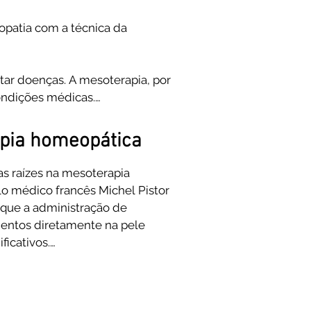
patia com a técnica da 
tar doenças. A mesoterapia, por 
ondições médicas.

o personalizados de acordo com 
apia homeopática
specíficas do corpo, com o 
 raízes na mesoterapia 
lo médico francês Michel Pistor 
ecimento tanto em homeopatia 
que a administração de 
entes se beneficiem das 
ntos diretamente na pele 
to através das injeções.
icativos.

médicos e terapeutas começaram 
oterapia, adaptando-a para 