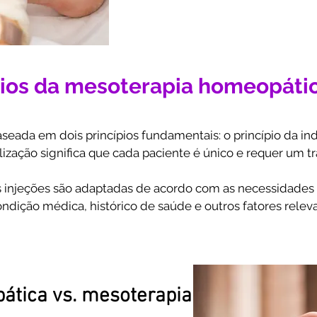
diferentes necessidades médicas. 
evoluiu para incluir a utilização de
dando origem à mesoterapia homeop
Hoje em dia, a mesoterapia homeop
pios da mesoterapia homeopáti
reconhecida como uma abordagem te
com resultados positivos para uma 
saúde.
ada em dois princípios fundamentais: o princípio da indiv
alização significa que cada paciente é único e requer um t
 injeções são adaptadas de acordo com as necessidades e
dição médica, histórico de saúde e outros fatores releva
e ao fato de que os produtos homeopáticos utilizados na me
centração segura e eficaz. Essas diluições são feitas de a
ubstâncias altamente diluídas podem ter propriedades t
ática vs. mesoterapia