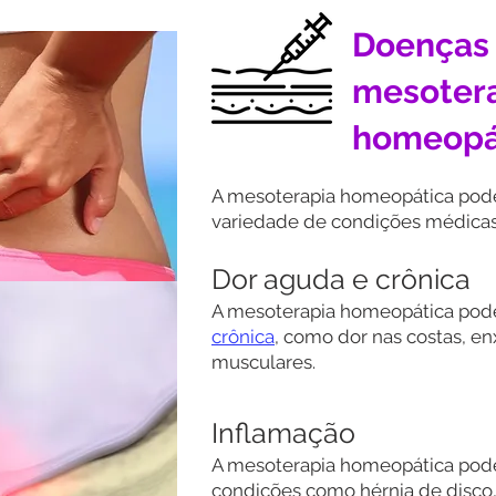
Doenças 
mesoter
homeopá
A mesoterapia homeopática pode 
variedade de condições médicas,
Dor aguda e crônica
A mesoterapia homeopática pode
crônica
, como dor nas costas, en
musculares.
Inflamação
A mesoterapia homeopática pode 
condições como hérnia de disco