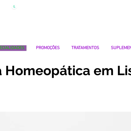
| Marque
Linha Apoio 969 990 656
Seg-Sexta 7h-19h
ECIALIDADES
PROMOÇÕES
TRATAMENTOS
SUPLEME
a Homeopática em Li