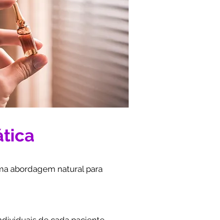
tica
ma abordagem natural para
dividuais de cada paciente,