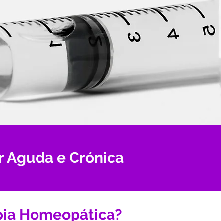
r Aguda e Crónica
pia Homeopática?