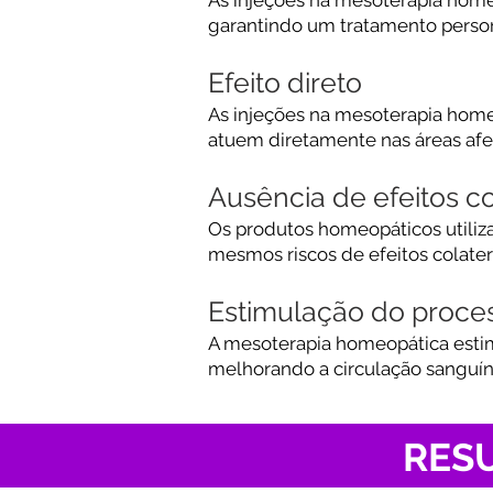
garantindo um tratamento persona
Efeito direto
As injeções n
a mesoterapia home
atuem diretamente nas áreas afe
Ausência de efeitos co
Os produtos homeopáticos utili
mesmos riscos de efeitos colate
Estimulação do proces
A mesoterapia homeopática estim
melhorando a circulação sanguín
RESU