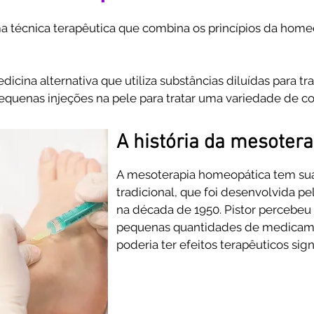
 técnica terapêutica que combina os princípios da homeo
ina alternativa que utiliza substâncias diluídas para tra
pequenas injeções na pele para tratar uma variedade de c
injeções contêm produtos homeopáticos diluídos, que sã
A história da mesoter
da paciente. Essas injeções são administradas em áreas e
 a se curar naturalmente.

A mesoterapia homeopática tem suas
tradicional, que foi desenvolvida pe
lizada por profissionais qualificados, que possuem conh
na década de 1950. Pistor percebeu 
binação de abordagens terapêuticas permite que os paci
pequenas quantidades de medicame
patia, ao mesmo tempo em que recebem o tratamento dire
poderia ter efeitos terapêuticos signif
A partir dessa descoberta, outros 
a explorar as possibilidades da mes