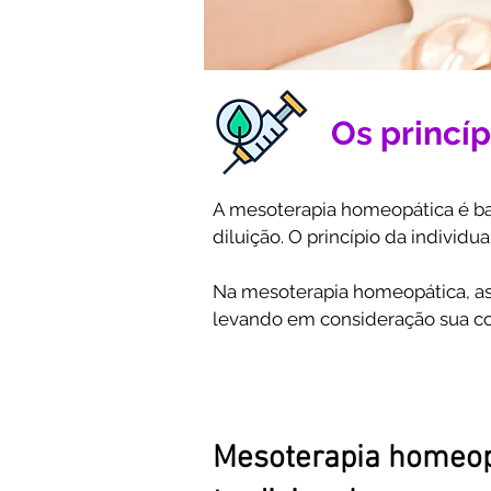
Os princí
A mesoterapia homeopática é base
diluição. O princípio da individu
Na mesoterapia homeopática, as
levando em consideração sua con
O princípio da diluição refere-s
vezes, a fim de alcançar uma con
homeopatia, que defendem que s
Mesoterapia homeop