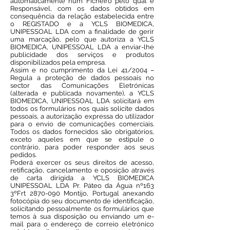
automaticamente num Ficheiro pelo qual é
Responsável, com os dados obtidos em
consequência da relação estabelecida entre
o REGISTADO e a YCLS BIOMEDICA,
UNIPESSOAL LDA com a finalidade de gerir
uma marcação, pelo que autoriza a YCLS
BIOMEDICA, UNIPESSOAL LDA a enviar-lhe
publicidade dos serviços e produtos
disponibilizados pela empresa.
Assim e no cumprimento da Lei 41/2004 –
Regula a proteção de dados pessoais no
sector das Comunicações Eletrónicas
(alterada e publicada novamente), a YCLS
BIOMEDICA, UNIPESSOAL LDA solicitará em
todos os formulários nos quais solicite dados
pessoais, a autorização expressa do utilizador
para o envio de comunicações comerciais.
Todos os dados fornecidos são obrigatórios,
exceto aqueles em que se estipule o
contrário, para poder responder aos seus
pedidos.
Poderá exercer os seus direitos de acesso,
retificação, cancelamento e oposição através
de carta dirigida a YCLS BIOMEDICA
UNIPESSOAL LDA Pr. Páteo da Água nº163
3ºFrt 2870-090 Montijo, Portugal anexando
fotocópia do seu documento de identificação,
solicitando pessoalmente os formulários que
temos à sua disposição ou enviando um e-
mail para o endereço de correio eletrónico