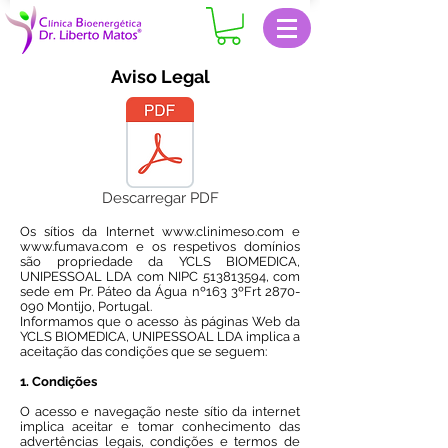
Aviso Legal
Descarregar PDF
Os sítios da Internet
www.clinimeso.com
e
www.fumava.com
e os respetivos domínios
são propriedade da YCLS BIOMEDICA,
UNIPESSOAL LDA com NIPC
513813594
, com
sede em Pr. Páteo da Água nº163 3ºFrt
2870-
090
Montijo, Portugal.
Informamos que o acesso às páginas Web da
YCLS BIOMEDICA, UNIPESSOAL LDA implica a
aceitação das condições que se seguem:
1. Condições
O acesso e navegação neste sítio da internet
implica aceitar e tomar conhecimento das
advertências legais, condições e termos de