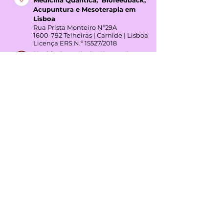
Acupuntura e Mesoterapia em
Lisboa
Rua Prista Monteiro Nº29A
1600-792
Telheiras | Carnide | Lisboa
Licença ERS N.º 15527/2018
Horário:
Segunda das 8h00 - 17h00
Quarta 9h30 - 17h00
Clínica Dr. Liberto Matos -
Medicina Quântica, Biofeedback,
Acupuntura e Mesoterapia em
Montijo
Avenida João XXIII Nº338
2870-090
Montijo | Setúbal
Licença ERS N.º 15526/2018
Direção Clínica: Dr. Liberto Alexandre
Rodas Matos
Horário:
Terça das 7h00 - 17h00
Quinta 7h00 - 17h00
GOOGLE REVIEWS
4,3
(+45 avaliações)