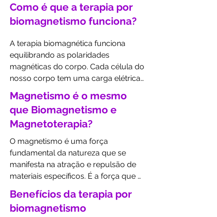
baseada na premissa de que várias 
Como é que a terapia por
doenças e condições de saúde estão 
biomagnetismo funciona?
relacionadas a desequilíbrios no 
campo magnético do corpo.

A terapia biomagnética funciona 
Os ímãs utilizados na terapia 
equilibrando as polaridades 
biomagnética são colocados em 
magnéticas do corpo. Cada célula do 
pontos específicos do corpo, com o 
nosso corpo tem uma carga elétrica 
objetivo de restaurar o equilíbrio 
e um campo magnético 
magnético e promover a cura. Essa 
Magnetismo é o mesmo
característicos. 

terapia é não invasiva e indolor, 
que Biomagnetismo e
tornando-a uma opção segura e 
Magnetoterapia?
Quando ocorrem desequilíbrios 
eficaz para o tratamento de uma 
nesses campos magnéticos, podem 
ampla gama de condições de saúde.
O magnetismo é uma força 
surgir diversas condições de saúde.

fundamental da natureza que se 
Os ímãs utilizados na terapia 
manifesta na atração e repulsão de 
biomagnética criam um campo 
materiais específicos. É a força que 
magnético externo que interage com 
faz os ímãs atraírem pregos e outros 
Benefícios da terapia por
o campo magnético do corpo. Esse 
objetos metálicos, e também a 
campo magnético externo ajuda a 
biomagnetismo
responsável pelo funcionamento de 