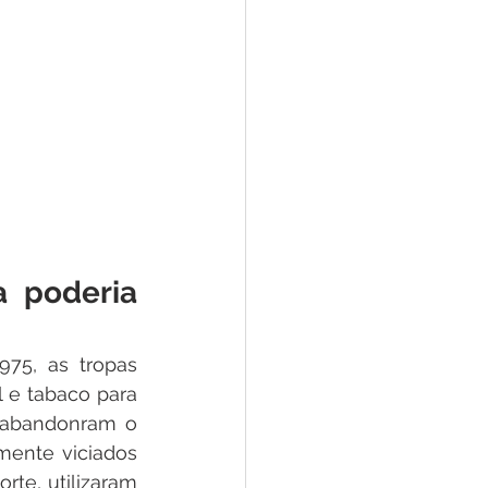
 poderia 
75, as tropas 
 e tabaco para 
 abandonram o 
ente viciados 
te, utilizaram 