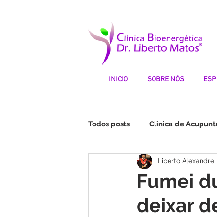
INICIO
SOBRE NÓS
ESP
Todos posts
Clinica de Acupunt
Liberto Alexandre
Fibromialgia | Testemunhos
Fumei du
deixar 
STOP DEPRESSÃO | Testemunh