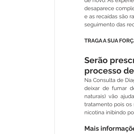
de novo. As experi
desaparece comple
e as recaídas são 
seguimento das re
TRAGA A SUA FORÇ
Serão prescr
processo de
Na Consulta de Diag
deixar de fumar de
naturais) vão ajud
tratamento pois os 
nicotina inibindo p
Mais informaçõ