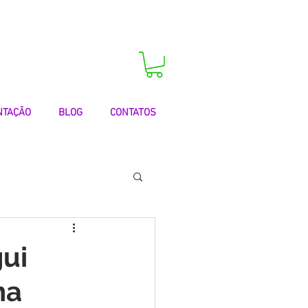
 agora a sua consulta!
NTAÇÃO
BLOG
CONTATOS
 | Testemunhos
ui
na