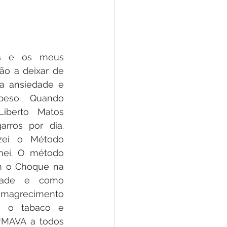
s e os meus 
ão a deixar de 
 ansiedade e 
so. Quando 
iberto Matos 
rros por dia. 
zei o Método 
ei. O método 
m o Choque na 
dade e como 
magrecimento 
i o tabaco e 
MAVA a todos 