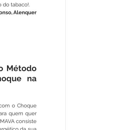
 do tabaco!.
onso, Alenquer
o Método 
oque na 
com o Choque 
para quem quer 
MAVA consiste 
rgético da sua 