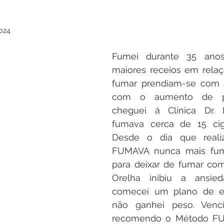
2024
Fumei durante 35 ano
maiores receios em relaç
fumar prendiam-se com a
com o aumento de pe
cheguei á Clínica Dr. L
fumava cerca de 15 ciga
Desde o dia que reali
FUMAVA nunca mais fum
para deixar de fumar co
Orelha inibiu a ansie
comecei um plano de e
não ganhei peso. Venc
recomendo o Método FU