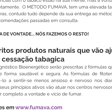
ências com o tabaco estão na sua mente, mas a vont
tamente.  O MÉTODO FUMAVA, tem uma elevada tax
raras, contudo tudo depende da sua entrega ao métod
comendações passadas em consulta. 
A DE VONTADE... NÓS FAZEMOS O RESTO!
itos produtos naturais que vão aj
 cessação tabagica  
nóstico Bioenergético serão prescritas 2 fórmulas qu
 forma saudável e segura. As fórmulas de fitotera
a-lo a sentir-se menos ansioso e nervoso nos dias
seus principios ativos vão atuar nos centros nervoso
or completo a vontade e vício de fumar. 
es em 
www.fumava.com