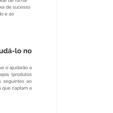
ade de fumar 
a de sucesso 
o e ao 
udá-lo no 
e o ajudarão a 
pia (produtos 
 seguintes ao 
s que captam a 