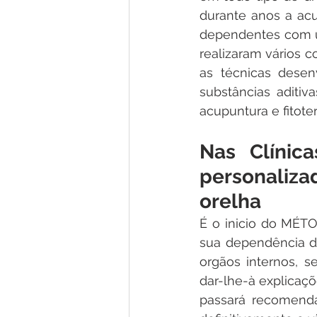
durante anos a acup
dependentes com u
realizaram vários 
as técnicas desen
substâncias aditiv
acupuntura e fitote
Nas Clínic
personaliza
orelha
É o inicio do MÉTO
sua dependência do
orgãos internos, s
dar-lhe-à explicaç
passará recomenda