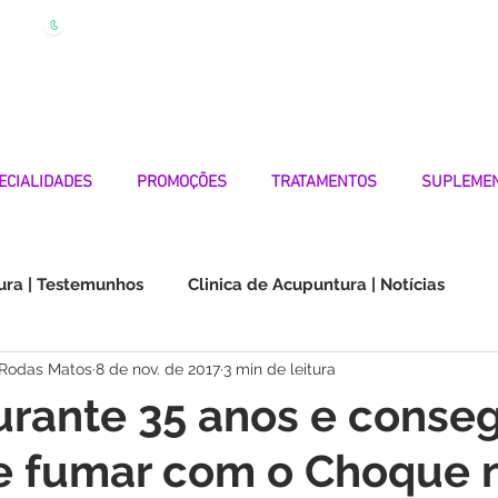
| Marque
Linha Apoio 969 990 656
Seg-Sexta 7h-19h
ECIALIDADES
PROMOÇÕES
TRATAMENTOS
SUPLEME
ura | Testemunhos
Clinica de Acupuntura | Notícias
 Rodas Matos
8 de nov. de 2017
3 min de leitura
Choque na Orelha | Testemunhos
Doenças Autoimunes
rante 35 anos e conseg
de fumar com o Choque 
os
Medicina Quântica | Testemunhos