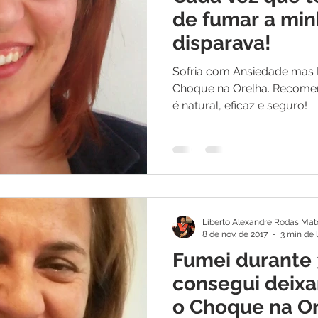
os
Medicina Quântica | Testemunhos
de fumar a mi
disparava!
Sofria com Ansiedade mas 
Choque na Orelha. Recom
é natural, eficaz e seguro!
Liberto Alexandre Rodas Mat
8 de nov. de 2017
3 min de 
Fumei durante 
consegui deixa
o Choque na O