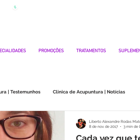
| Marque
Linha Apoio 969 990 656
Seg-Sexta 7h-19h
ECIALIDADES
PROMOÇÕES
TRATAMENTOS
SUPLEME
ura | Testemunhos
Clinica de Acupuntura | Notícias
Choque na Orelha | Testemunhos
Doenças Autoimunes
Liberto Alexandre Rodas Mat
8 de nov. de 2017
3 min de 
Cada vez que t