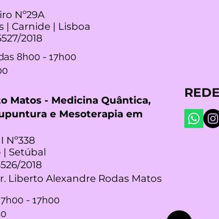
iro Nº29A
s | Carnide | Lisboa
5527/2018
das 8h00 - 17h00
00
REDE
rto Matos - Medicina Quântica,
cupuntura e Mesoterapia em
I Nº338
 | Setúbal
5526/2018
Dr. Liberto Alexandre Rodas Matos
 7h00 - 17h00
00