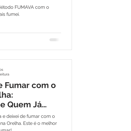
o Método FUMAVA com o
is fumei.
os
leitura
e Fumar com o
lha:
de Quem Já
a e deixei de fumar com o
 Orelha. Este é o melhor
fumar!