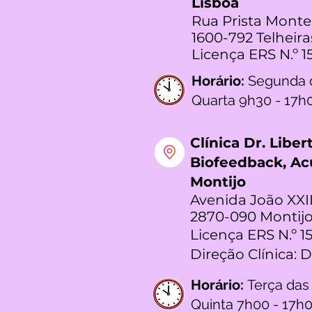
Lisboa
Rua Prista Monte
1600-792 Telheira
Licença ERS N.º 1
Horário:
Segunda 
Quarta 9h30 - 17h
Clínica Dr. Libe
Biofeedback, A
Montijo
Avenida João XXII
2870-090 Montijo
Licença ERS N.º 1
Direção Clínica: 
Horário:
Terça das
Quinta 7h00 - 17h