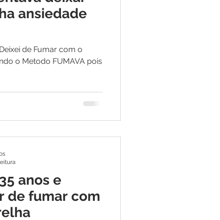
nha ansiedade
Deixei de Fumar com o
endo o Metodo FUMAVA pois
os
leitura
35 anos e
r de fumar com
relha