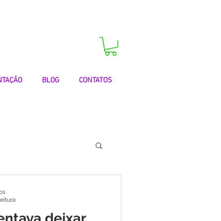
 agora a sua consulta!
NTAÇÃO
BLOG
CONTATOS
 | Testemunhos
os
leitura
entava deixar