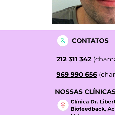
CONTATOS
212 311 342
(chama
969 990 656
(cham
NOSSAS CLÍNICA
Clínica Dr. Libe
Biofeedback, A