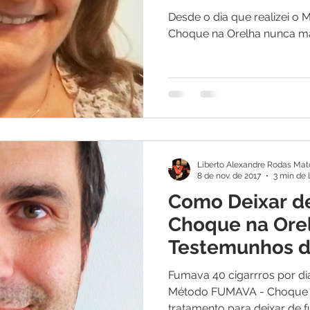
Desde o dia que realizei 
Choque na Orelha nunca ma
Liberto Alexandre Rodas Mat
8 de nov. de 2017
3 min de 
Como Deixar d
Choque na Ore
Testemunhos 
Conseguiu
Fumava 40 cigarrros por di
Método FUMAVA - Choque na
tratamento para deixar de 