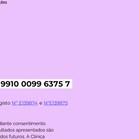
 9910 0099 6375 7
gisto
Nº E139874
e
NºE139875
ediante consentimento
ultados apresentados são
os futuros. A Clínica