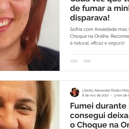
os
Medicina Quântica | Testemunhos
de fumar a mi
disparava!
Sofria com Ansiedade mas 
Choque na Orelha. Recom
é natural, eficaz e seguro!
Liberto Alexandre Rodas Mat
8 de nov. de 2017
3 min de 
Fumei durante 
consegui deixa
o Choque na O