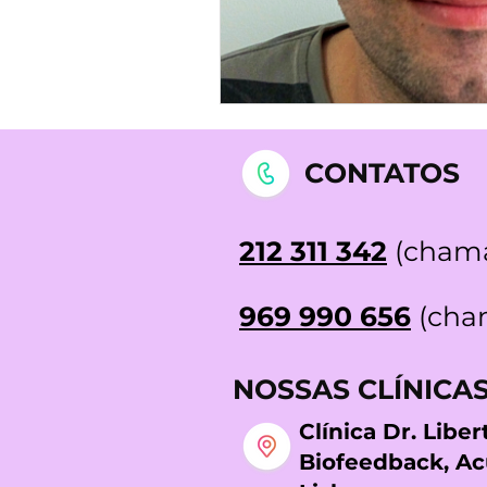
CONTATOS
212 311 342
(chama
969 990 656
(cham
NOSSAS CLÍNICA
Clínica Dr. Libe
Biofeedback, A