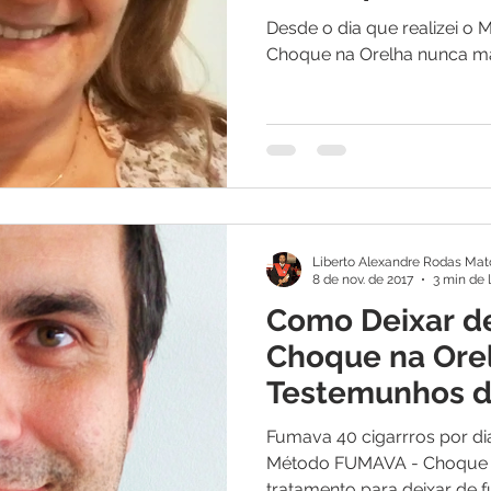
Desde o dia que realizei 
Choque na Orelha nunca ma
Liberto Alexandre Rodas Mat
8 de nov. de 2017
3 min de 
Como Deixar d
Choque na Ore
Testemunhos 
Conseguiu
Fumava 40 cigarrros por di
Método FUMAVA - Choque na
tratamento para deixar de 