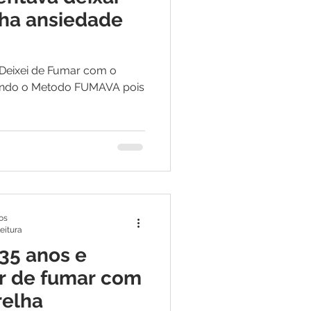
nha ansiedade
Deixei de Fumar com o
endo o Metodo FUMAVA pois
os
leitura
35 anos e
r de fumar com
relha