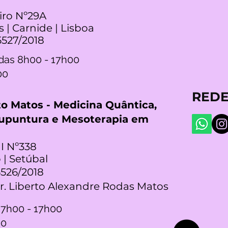
iro Nº29A
s | Carnide | Lisboa
5527/2018
das 8h00 - 17h00
00
REDE
rto Matos - Medicina Quântica,
cupuntura e Mesoterapia em
I Nº338
 | Setúbal
5526/2018
Dr. Liberto Alexandre Rodas Matos
 7h00 - 17h00
00