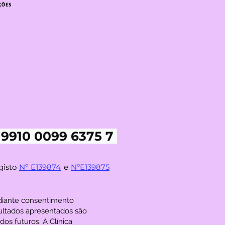
 9910 0099 6375 7
gisto
Nº E139874
e
NºE139875
ediante consentimento
ultados apresentados são
os futuros. A Clínica