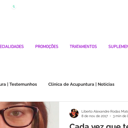
| Marque
Linha Apoio 969 990 656
Seg-Sexta 7h-19h
ECIALIDADES
PROMOÇÕES
TRATAMENTOS
SUPLEME
ura | Testemunhos
Clinica de Acupuntura | Notícias
Choque na Orelha | Testemunhos
Doenças Autoimunes
Liberto Alexandre Rodas Mat
8 de nov. de 2017
3 min de 
Cada vez que t