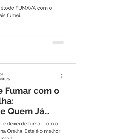
o Método FUMAVA com o
is fumei.
os
leitura
e Fumar com o
lha:
de Quem Já
a e deixei de fumar com o
 Orelha. Este é o melhor
fumar!