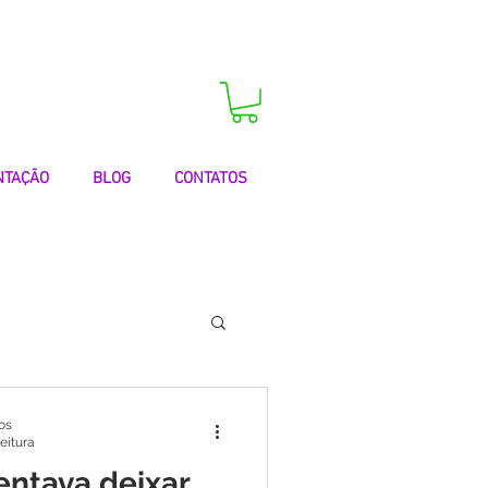
 agora a sua consulta!
NTAÇÃO
BLOG
CONTATOS
 | Testemunhos
os
leitura
entava deixar