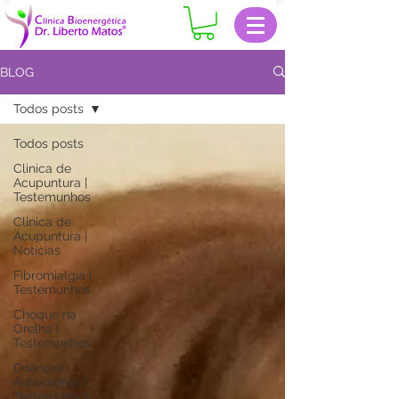
BLOG
Todos posts
Todos posts
Clinica de
Acupuntura |
Testemunhos
Clinica de
Acupuntura |
Notícias
Fibromialgia |
Testemunhos
Choque na
Orelha |
Testemunhos
Doenças
Autoimunes |
Testemunhos