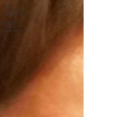
STOP
DEPRESSÃO |
Testemunhos
Medicina
Quântica |
Testemunhos