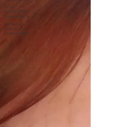
STOP
DEPRESSÃO |
Testemunhos
Medicina
Quântica |
Testemunhos