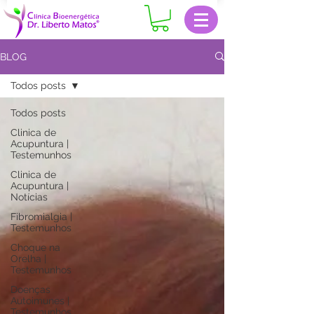
BLOG
Todos posts
Todos posts
Clinica de
Acupuntura |
Testemunhos
Clinica de
Acupuntura |
Notícias
Fibromialgia |
Testemunhos
Choque na
Orelha |
Testemunhos
Doenças
Autoimunes |
Testemunhos