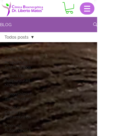
BLOG
Todos posts
Todos posts
Clinica de
Acupuntura |
Testemunhos
Clinica de
Acupuntura |
Notícias
Fibromialgia |
Testemunhos
Choque na
Orelha |
Testemunhos
Doenças
Autoimunes |
Testemunhos