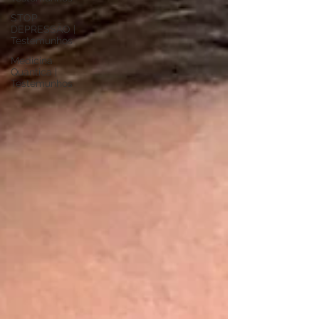
STOP
DEPRESSÃO |
Testemunhos
Medicina
Quântica |
Testemunhos