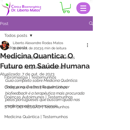
Post
Todos posts
Liberto Alexandre Rodas Matos
Todos posts
30 de set. de 2023
5 min de leitura
Medicina Quantica: O
Clinica de Acupuntura | Testemunhos
Futuro em Saúde Humana
Clinica de Acupuntura | Notícias
Atualizado:
7 de out. de 2023
Fibromialgia | Testemunhos
Guia completo sobre Medicina Quântica. 
Saiba porquê a terapia quântica por 
Choque na Orelha | Testemunhos
biofeedback é a terapêutica mais procurada 
Doenças Autoimunes | Testemunhos
pelos portugueses que buscam ajuda nas 
medicinas não convencionais. 
STOP DEPRESSÃO | Testemunhos
Medicina Quântica | Testemunhos