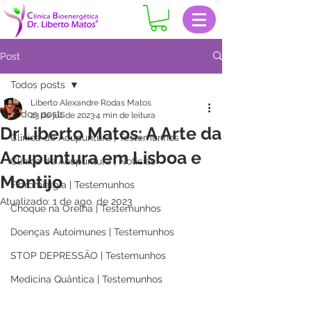
Post
Todos posts
Liberto Alexandre Rodas Matos
Todos posts
23 de jul. de 2023
4 min de leitura
Dr Liberto Matos: A Arte da
Clinica de Acupuntura | Testemunhos
Acupuntura em Lisboa e
Clinica de Acupuntura | Notícias
Montijo
Fibromialgia | Testemunhos
Atualizado:
1 de ago. de 2023
Choque na Orelha | Testemunhos
Doenças Autoimunes | Testemunhos
STOP DEPRESSÃO | Testemunhos
Medicina Quântica | Testemunhos