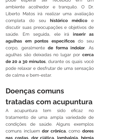
pode esperar ser recebido em um 
ambiente acolhedor e tranquilo. O Dr. 
Liberto Matos irá realizar uma avaliação 
completa do seu 
histórico médico
 e 
discutir suas preocupações e objetivos de 
saúde. Em seguida, ele irá 
inserir as 
agulhas em pontos específicos
 do seu 
corpo, geralmente 
de forma indolor
. As 
agulhas são deixadas no lugar por 
cerca 
de 20 a 30 minutos
, durante os quais você 
pode relaxar e desfrutar de uma sensação 
de calma e bem-estar.
Doenças comuns 
tratadas com acupuntura
A acupuntura tem sido eficaz no 
tratamento de uma ampla variedade de 
condições de saúde. Alguns exemplos 
comuns incluem 
dor crônica
, como 
dores 
nas costas, dor ciática, lombalgia, hérnia 