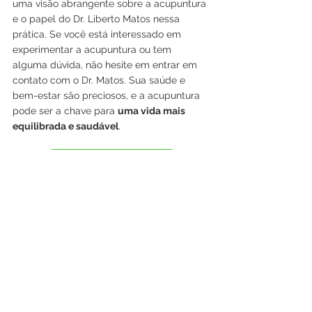
uma visão abrangente sobre a acupuntura 
e o papel do Dr. Liberto Matos nessa 
prática. Se você está interessado em 
experimentar a acupuntura ou tem 
alguma dúvida, não hesite em entrar em 
contato com o Dr. Matos. Sua saúde e 
bem-estar são preciosos, e a acupuntura 
pode ser a chave para 
uma vida mais 
equilibrada e saudável
.
Comprar Consulta
acupuntura bioenergética
clinica lisboa
clinica montijo
acupuntura bioenergética ansiedade
acupuntura regenerativa
Clinica de Acupuntura | Notícias