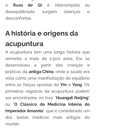
o 
fluxo de Qi
 é interrompido ou 
desequilibrado, surgem doenças e 
desconfortos.
A história e origens da 
acupuntura
A acupuntura tem uma longa história que 
remonta á mais de 2.500 anos. Ela se 
desenvolveu a partir das crenças e 
práticas da 
antiga China
, onde a saúde era 
vista como uma manifestação do equilíbrio 
entre as forças opostas do 
Yin
 e 
Yang
. Os 
primeiros registros da acupuntura podem 
ser encontrados no livro "
Huangdi Neijing
" 
ou "
O Clássico de Medicina Interna do 
Imperador Amarelo
", que é considerado um 
dos textos médicos mais antigos do 
mundo.