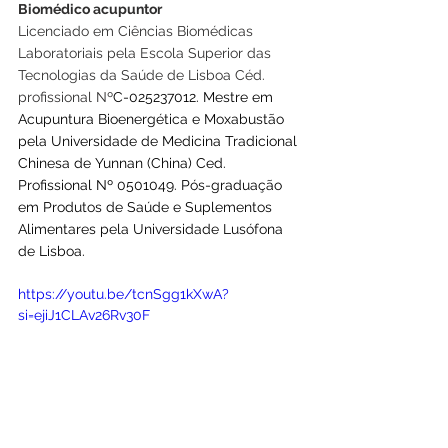
Biomédico acupuntor
Licenciado em Ciências Biomédicas 
Laboratoriais pela Escola Superior das 
Tecnologias da Saúde de Lisboa Céd. 
profissional Nº
C-025237012. Mestre em 
Acupuntura Bioenergética e Moxabustão 
pela Universidade de Medicina Tradicional 
Chinesa de Yunnan (China) Ced. 
Profissional Nº 0501049. Pós-graduação 
em Produtos de Saúde e Suplementos 
Alimentares pela Universidade Lusófona 
de Lisboa.
https://youtu.be/tcnSgg1kXwA?
si=ejiJ1CLAv26Rv30F