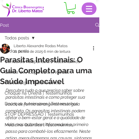
Post
Todos posts
Liberto Alexandre Rodas Matos
Todos posts
21 de fev. de 2025
6 min de leitura
Parasitas Intestinais: O
Clinica de Acupuntura | Testemunhos
Guia Completo para uma
Clinica de Acupuntura | Notícias
Saúde Impecável
Fibromialgia | Testemunhos
Descubra tudo o que precisa saber sobre 
Choque na Orelha | Testemunhos
parasitas intestinais e como proteger sua 
Doenças Autoimunes | Testemunhos
saúde de forma abrangente neste guia 
completo. Os parasitas intestinais podem 
STOP DEPRESSÃO | Testemunhos
afetar o bem-estar geral e a qualidade de 
vida, mas estar bem informado é o primeiro 
Medicina Quântica | Testemunhos
passo para combatê-los eficazmente. Neste 
artigo, mergulharemos nas causas, sintomas 