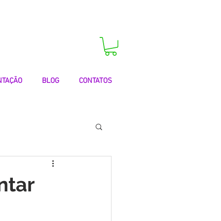
 agora a sua consulta!
NTAÇÃO
BLOG
CONTATOS
 | Testemunhos
ntar