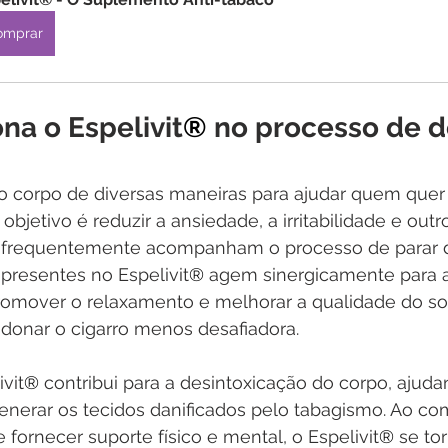
omprar
na o Espelivit
®
 no processo de d
no corpo de diversas maneiras para ajudar quem quer 
 objetivo é reduzir a ansiedade, a irritabilidade e out
e frequentemente acompanham o processo de parar d
 presentes no Espelivit
®
 agem sinergicamente para 
romover o relaxamento e melhorar a qualidade do so
ndonar o cigarro menos desafiadora.
vit
®
 contribui para a desintoxicação do corpo, ajuda
enerar os tecidos danificados pelo tabagismo. Ao co
 fornecer suporte físico e mental, o Espelivit
® 
se to