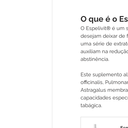
O que é o Es
O Espelivit
®
 é um 
desejam deixar de f
uma série de extra
auxiliam na reduçã
abstinência. 
Este suplemento al
officinalis, Pulmona
Astragalus membran
capacidades especí
tabágica.
Esp