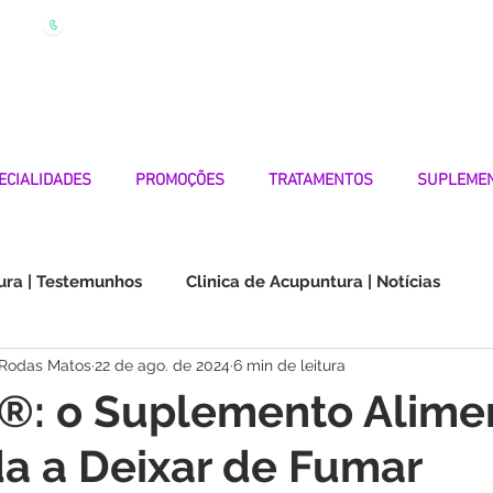
| Marque
Linha Apoio 969 990 656
Seg-Sexta 7h-19h
ECIALIDADES
PROMOÇÕES
TRATAMENTOS
SUPLEME
ura | Testemunhos
Clinica de Acupuntura | Notícias
 Rodas Matos
22 de ago. de 2024
6 min de leitura
Choque na Orelha | Testemunhos
Doenças Autoimunes
t®: o Suplemento Alime
a a Deixar de Fumar
os
Medicina Quântica | Testemunhos