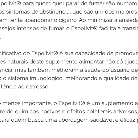
pelivit
® 
para quem quer parar de fumar são numeroso
 os sintomas de abstinência, que são um dos maiores
m tenta abandonar o cigarro. Ao minimizar a ansieda
desejos intensos de fumar, o Espelivit
®
 facilita a tran
.
ificativo do Espelivit
®
 é sua capacidade de promove
tes naturais deste suplemento alimentar não só ajudam
nência, mas também melhoram a saúde do usuário de
do o sistema imunológico, melhorando a qualidade do
tência ao estresse.
 menos importante, o Espelivit
®
 é um suplemento a
ivre de químicos nocivos e efeitos colaterais adversos
para quem busca uma abordagem saudável e eficaz p