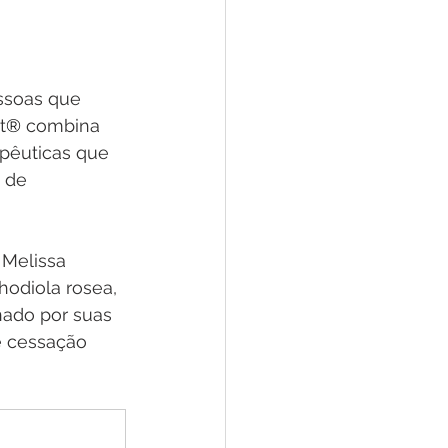
ssoas que 
t
®
 combina 
pêuticas que 
 de 
Melissa 
Rhodiola rosea, 
nado por suas 
e cessação 