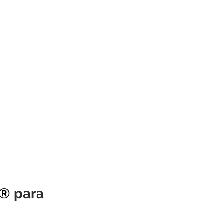
®
 para 