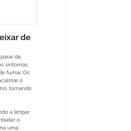
eixar de 
parar de 
ros sintomas 
e fumar. Os 
acalmar o 
no, tornando 
ndo a limpar 
mbater o 
rna uma 