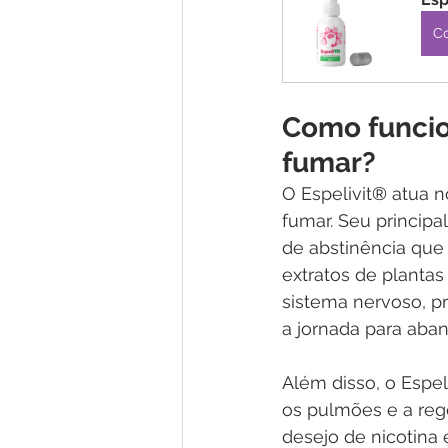
C
Como funcio
fumar?
O Espelivit
®
 atua 
fumar. Seu principal
de abstinência qu
extratos de plantas
sistema nervoso, p
a jornada para aba
Além disso, o Espeli
os pulmões e a reg
desejo de nicotina e