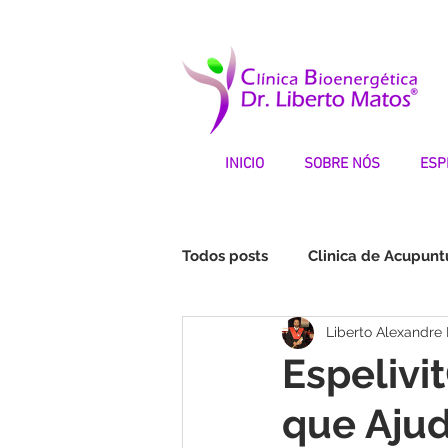
INICIO
SOBRE NÓS
ESP
Todos posts
Clinica de Acupunt
Liberto Alexandre
Fibromialgia | Testemunhos
Espelivi
que Ajud
STOP DEPRESSÃO | Testemunh