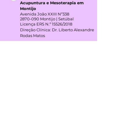
Clínica Dr. Liberto Matos -
Medicina Quântica, Biofeedback,
Acupuntura e Mesoterapia em
Montijo
Avenida João XXIII Nº338
2870-090
Montijo | Setúbal
Licença ERS N.º 15526/2018
Direção Clínica: Dr. Liberto Alexandre
Rodas Matos
Horário:
Terça das 7h00 - 17h00
Quinta 7h00 - 17h00
GOOGLE REVIEWS
4,3
(+45 avaliações)
REDES SOCIAIS