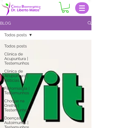
BLOG
Todos posts
Todos posts
Clinica de
Acupuntura |
Testemunhos
Clinica de
Acupuntura |
Notícias
Fibromialgia |
Testemunhos
Choque na
Orelha |
Testemunhos
Doenças
Autoimunes |
Testemunhos