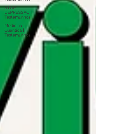
STOP
DEPRESSÃO |
Testemunhos
Medicina
Quântica |
Testemunhos