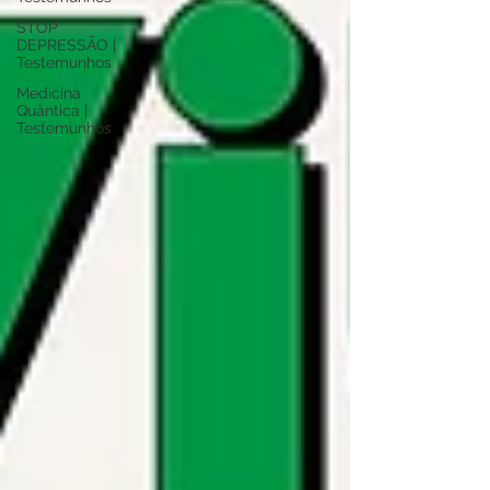
STOP
DEPRESSÃO |
Testemunhos
Medicina
Quântica |
Testemunhos