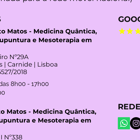
S
GOOG
rto Matos - Medicina Quântica,
cupuntura e Mesoterapia em
iro Nº29A
s | Carnide | Lisboa
5527/2018
das 8h00 - 17h00
00
REDE
rto Matos - Medicina Quântica,
cupuntura e Mesoterapia em
I Nº338