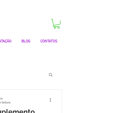
 agora a sua consulta!
NTAÇÃO
BLOG
CONTATOS
 | Testemunhos
os
 leitura
Suplemento