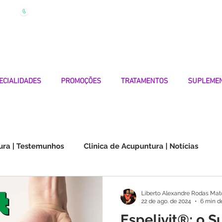
| Marque
Linha Apoio 969 990 656
Seg-Sexta 7h-19h
ECIALIDADES
PROMOÇÕES
TRATAMENTOS
SUPLEME
ura | Testemunhos
Clinica de Acupuntura | Notícias
Choque na Orelha | Testemunhos
Doenças Autoimunes
Liberto Alexandre Rodas Mat
22 de ago. de 2024
6 min de
Espelivit®: o 