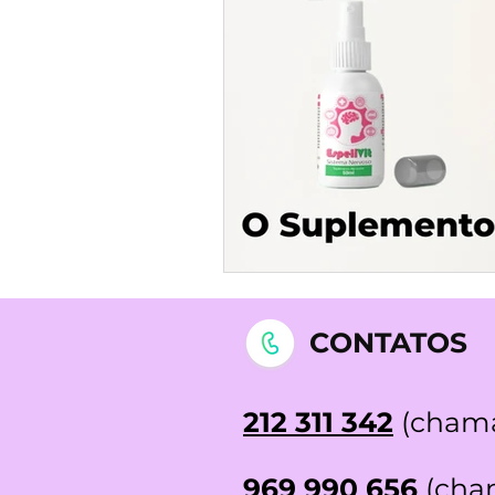
STOP DEPRESSÃO | Testemunh
CONTATOS
212 311 342
(chama
969 990 656
(cham