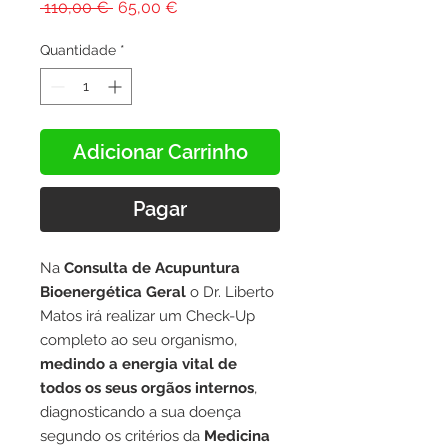
Preço
Preço
 110,00 € 
65,00 €
normal
promocional
Quantidade
*
Adicionar Carrinho
Pagar
Na
Consulta de Acupuntura
Bioenergética
Geral
o Dr. Liberto
Matos irá realizar um Check-Up
completo ao seu organismo,
medindo a energia vital de
todos os seus orgãos internos
,
diagnosticando a sua doença
segundo os critérios da
Medicina