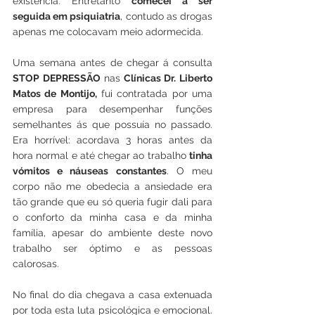
existência. Entretanto 
comecei a ser 
seguida em psiquiatria
, contudo as drogas 
apenas me colocavam meio adormecida. 
Uma semana antes de chegar á consulta
STOP DEPRESSÃO
 nas
 Clínicas Dr. Liberto 
Matos de Montijo,
 fui contratada por uma 
empresa para desempenhar funções 
semelhantes ás que possuía no passado. 
Era horrível: acordava 3 horas antes da 
hora normal e até chegar ao trabalho 
tinha 
vómitos e náuseas constantes
. O meu 
corpo não me obedecia a ansiedade era 
tão grande que eu só queria fugir dali para 
o conforto da minha casa e da minha 
família, apesar do ambiente deste novo 
trabalho ser óptimo e as pessoas 
calorosas. 
No final do dia chegava a casa extenuada 
por toda esta luta psicológica e emocional. 