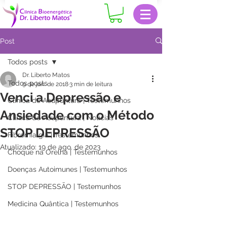
Post
Todos posts
Dr. Liberto Matos
Todos posts
9 de jan. de 2018
3 min de leitura
Venci a Depressão e
Clinica de Acupuntura | Testemunhos
Ansiedade com o Método
Clinica de Acupuntura | Notícias
STOP DEPRESSÃO
Fibromialgia | Testemunhos
Atualizado:
19 de ago. de 2023
Choque na Orelha | Testemunhos
Doenças Autoimunes | Testemunhos
STOP DEPRESSÃO | Testemunhos
Medicina Quântica | Testemunhos