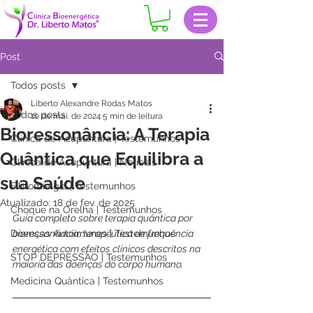
Post
Todos posts
Liberto Alexandre Rodas Matos
Todos posts
10 de mai. de 2024
5 min de leitura
Bioressonância: A Terapia
Clinica de Acupuntura | Testemunhos
Quântica que Equilibra a
Clinica de Acupuntura | Notícias
sua Saúde
Fibromialgia | Testemunhos
Atualizado:
18 de fev. de 2025
Choque na Orelha | Testemunhos
Guia completo sobre terapia quântica por 
Doenças Autoimunes | Testemunhos
bioressonância, terapêutica de frequência 
energética com efeitos clínicos descritos na 
STOP DEPRESSÃO | Testemunhos
maioria das doenças do corpo humano.   
Medicina Quântica | Testemunhos