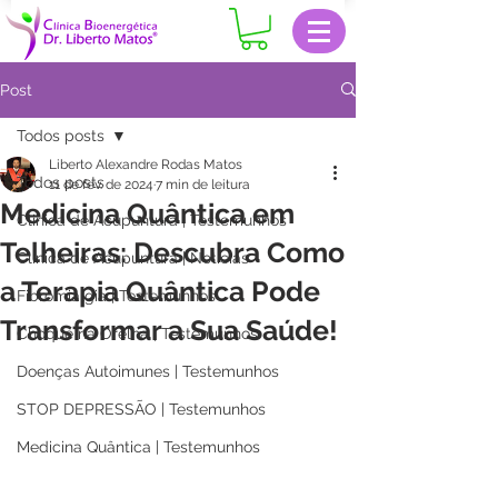
Post
Todos posts
Liberto Alexandre Rodas Matos
Todos posts
11 de fev. de 2024
7 min de leitura
Medicina Quântica em
Clinica de Acupuntura | Testemunhos
Telheiras: Descubra Como
Clinica de Acupuntura | Notícias
a Terapia Quântica Pode
Fibromialgia | Testemunhos
Transformar a Sua Saúde!
Choque na Orelha | Testemunhos
Doenças Autoimunes | Testemunhos
STOP DEPRESSÃO | Testemunhos
Medicina Quântica | Testemunhos