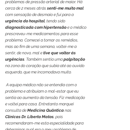
problemas de pressão arterial de maior. Há 
cerca de 2 meses atrás 
senti-me muito mal 
com sensação de desmaio e fui para a 
urgência do hospital
, tendo sido 
diagnosticada com hipertensão
 e o médico 
prescreveu-me medicamentos para esse 
problema. Comecei a tomar os remédios, 
mas ao fim de uma semana, voltei-me a 
sentir, de novo, mal e 
tive que voltar ás 
urgências
. Também sentia uma 
palpitação
na zona do coração que subia até ao ouvido 
esquerdo, que me incomodava muito.
 A equipa médica não se entendia com o 
problema e atribuíam o mal-estar que eu 
sentia ao aumento da tensão. Fiz medicação 
e voltei para casa. Entretanto marquei 
consulta de
 Medicina Quântica
 nas 
Clínicas Dr. Liberto Matos
, pois 
recomendaram-me esta especialidade para 
determinar qual era o meu problema de 