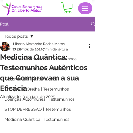
Post
Todos posts
Liberto Alexandre Rodas Matos
Todos posts
15 de nov. de 2023
7 min de leitura
Medicina Quântica:
Clinica de Acupuntura | Testemunhos
Testemunhos Autênticos
Clinica de Acupuntura | Notícias
que Comprovam a sua
Fibromialgia | Testemunhos
Eficácia
Choque na Orelha | Testemunhos
Atualizado:
3 de jan. de 2025
Doenças Autoimunes | Testemunhos
STOP DEPRESSÃO | Testemunhos
Medicina Quântica | Testemunhos