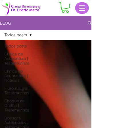
BLOG
Todos posts
Todos posts
Clinica de
Acupuntura |
Testemunhos
Clinica de
Acupuntura |
Notícias
Fibromialgia |
Testemunhos
Choque na
Orelha |
Testemunhos
Doenças
Autoimunes |
Testemunhos