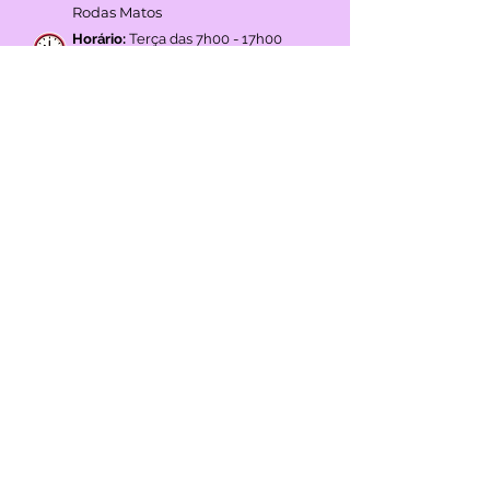
Avenida João XXIII Nº338
2870-090
Montijo | Setúbal
Licença ERS N.º 15526/2018
Direção Clínica: Dr. Liberto Alexandre
Rodas Matos
Horário:
Terça das 7h00 - 17h00
Quinta 7h00 - 17h00
GOOGLE REVIEWS
4,3
(+45 avaliações)
REDES SOCIAIS
MÉTODOS de PAGAMENTO