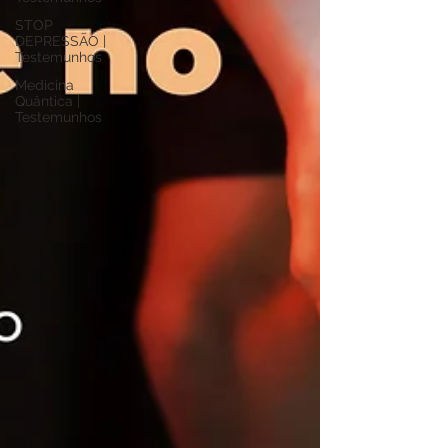
STOP
DEPRESSÃO |
Testemunhos
Medicina
Quântica |
Testemunhos