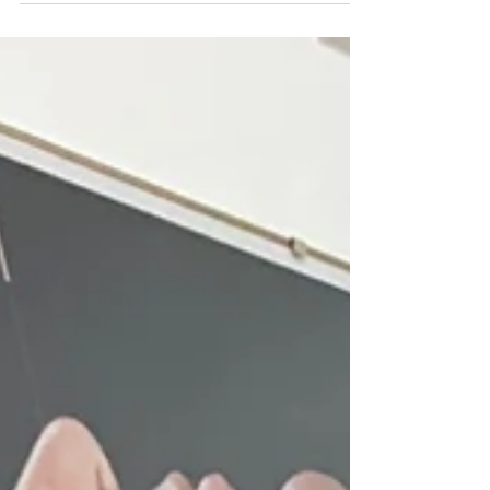
hérnia lombar em L5-S1 depois de sofrer
por mais de 2 anos com dores horríveis de
coluna. Felizmente...