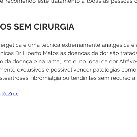
 e recomendo este tratamento a todas as pessoas c
OS SEM CIRURGIA
ergética é uma técnica extremamente analgésica e a
ínicas Dr. Liberto Matos as doenças de dor são tratada
em da doença e na rama, isto é, no local da dor. Atráve
mento exclusivos é possivel vencer patologias como 
 osteartroses, fibromialgia ou tendinites sem recurso a 
Ul01Zn1c