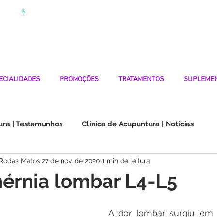
| Marque
Linha Apoio 969 990 656
Seg-Sexta 7h-19h
ECIALIDADES
PROMOÇÕES
TRATAMENTOS
SUPLEME
ura | Testemunhos
Clinica de Acupuntura | Notícias
 Rodas Matos
27 de nov. de 2020
1 min de leitura
Choque na Orelha | Testemunhos
Doenças Autoimunes
hérnia lombar L4-L5
os
Medicina Quântica | Testemunhos
A dor lombar surgiu em J