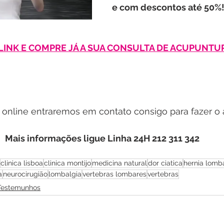
e com descontos até 50%
LINK E COMPRE JÁ A SUA CONSULTA DE ACUPUNTU
online entraremos em contato consigo para fazer 
Mais informações ligue Linha 24H 212 311 342
clinica lisboa
clinica montijo
medicina natural
dor ciatica
hernia lomb
a
neurocirugião
lombalgia
vertebras lombares
vertebras
 Testemunhos