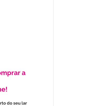
omprar a 
ne!
to do seu lar 