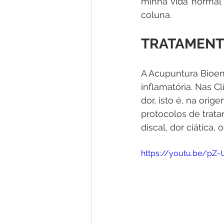
minha vida normal
coluna.
TRATAMENT
A Acupuntura Bioen
inflamatória. Nas Cl
dor, isto é, na orig
protocolos de trata
discal, dor ciática,
https://youtu.be/pZ-