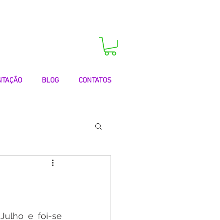
 agora a sua consulta!
NTAÇÃO
BLOG
CONTATOS
 | Testemunhos
ulho e foi-se 