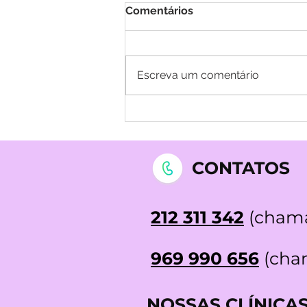
Comentários
Escreva um comentário
Testemunhos de
Biofeedback: Os meus
Nódulos da Tireoide
desapareceram!
CONTATOS
212 311 342
(chama
969 990 656
(cham
NOSSAS CLÍNICA