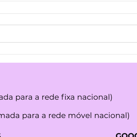
Maria José Pedro: Vale a
Opin
pena fazer Medicina
Quân
Quântica em Lisboa e
Ute
Montijo!
da para a rede fixa nacional)
ada para a rede móvel nacional)
S
GOOG