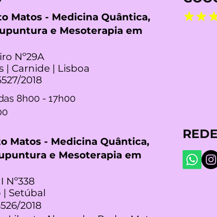
rto Matos - Medicina Quântica,
cupuntura e Mesoterapia em
iro Nº29A
s | Carnide | Lisboa
5527/2018
das 8h00 - 17h00
00
REDE
rto Matos - Medicina Quântica,
cupuntura e Mesoterapia em
I Nº338
 | Setúbal
5526/2018