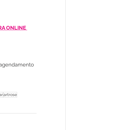
!
RA ONLINE 
o agendamento 
ar
artrose