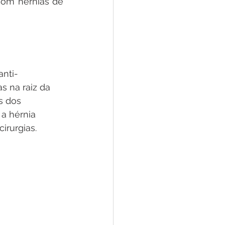
om hérnias de 
nti-
s na raiz da 
s dos 
a hérnia 
cirurgias.