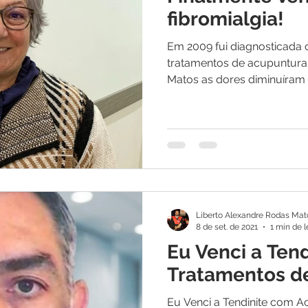
os
Medicina Quântica | Testemunhos
fibromialgia!
Em 2009 fui diagnosticada 
tratamentos de acupuntura n
Matos as dores diminuíram b
Liberto Alexandre Rodas Mat
8 de set. de 2021
1 min de l
Eu Venci a Ten
Tratamentos d
Eu Venci a Tendinite com Ac