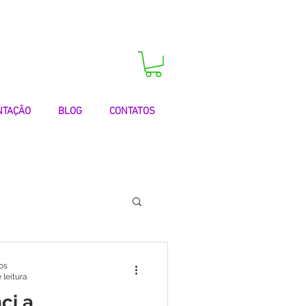
 agora a sua consulta!
NTAÇÃO
BLOG
CONTATOS
 | Testemunhos
os
 leitura
ci a