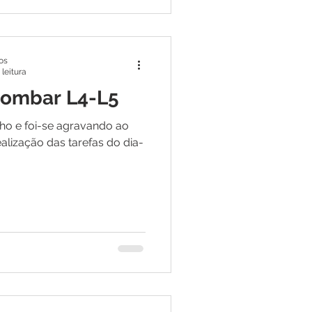
os
 leitura
 lombar L4-L5
ho e foi-se agravando ao
lização das tarefas do dia-