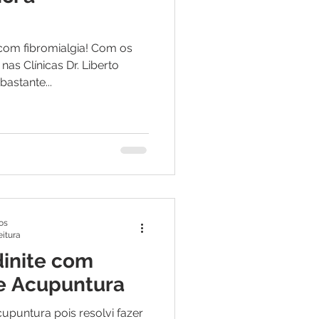
com fibromialgia! Com os
as Clínicas Dr. Liberto
astante...
os
eitura
dinite com
e Acupuntura
upuntura pois resolvi fazer