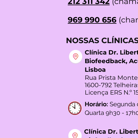
212 311 342
(chama
969 990 656
(cham
NOSSAS CLÍNICA
Clínica Dr. Libe
Biofeedback, A
Lisboa
Rua Prista Monte
1600-792 Telheira
Licença ERS N.º 1
Horário:
Segunda 
Quarta 9h30 - 17h
Clínica Dr. Libe