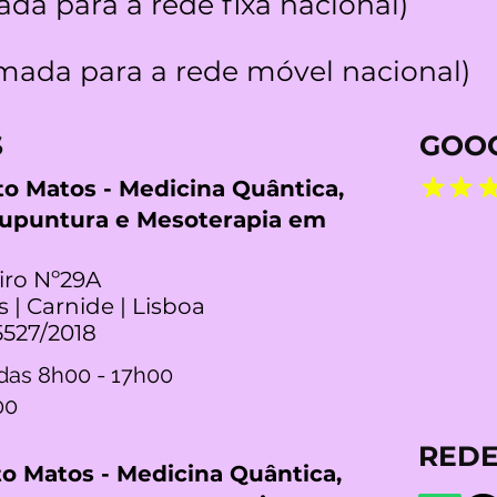
da para a rede fixa nacional)
ada para a rede móvel nacional)
S
GOOG
rto Matos - Medicina Quântica,
cupuntura e Mesoterapia em
iro Nº29A
s | Carnide | Lisboa
5527/2018
das 8h00 - 17h00
00
REDE
rto Matos - Medicina Quântica,