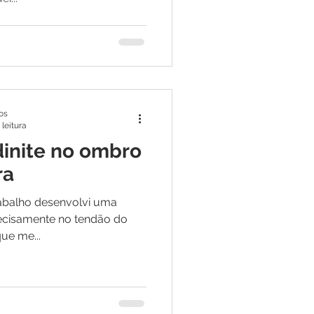
os
 leitura
dinite no ombro
ra
rabalho desenvolvi uma
recisamente no tendão do
ue me...