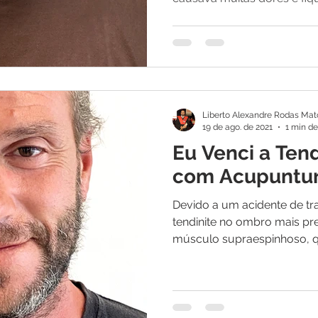
Liberto Alexandre Rodas Mat
19 de ago. de 2021
1 min de
Eu Venci a Ten
com Acupuntu
Devido a um acidente de t
tendinite no ombro mais p
músculo supraespinhoso, q