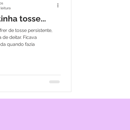
os
leitura
inha tosse...
rer de tosse persistente,
de deitar. Ficava
ada quando fazia