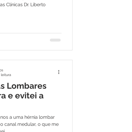
s Clínicas Dr. Liberto
os
 leitura
as Lombares
 e evitei a
anos a uma hérnia lombar
 o canal medular, o que me
i...