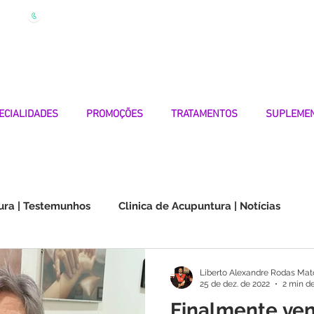
| Marque
Linha Apoio 969 990 656
Seg-Sexta 7h-19h
ECIALIDADES
PROMOÇÕES
TRATAMENTOS
SUPLEME
ura | Testemunhos
Clinica de Acupuntura | Notícias
Choque na Orelha | Testemunhos
Doenças Autoimunes
Liberto Alexandre Rodas Mat
25 de dez. de 2022
2 min de
Finalmente ven