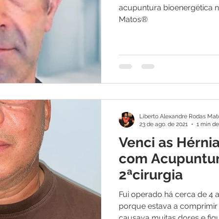
acupuntura bioenergética na
Matos®
Liberto Alexandre Rodas Mat
23 de ago. de 2021
1 min de
Venci as Hérni
com Acupuntura
2ªcirurgia
Fui operado há cerca de 4 
porque estava a comprimir
causava muitas dores e fique