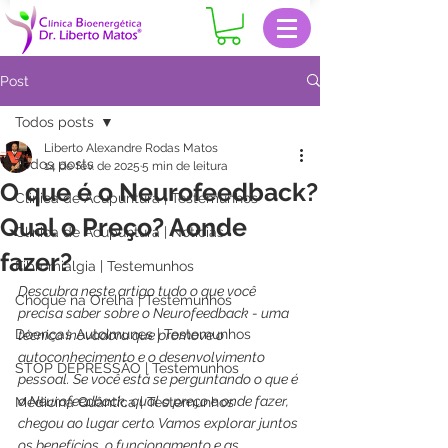
Post
Todos posts
Liberto Alexandre Rodas Matos
Todos posts
14 de fev. de 2025
5 min de leitura
O que é o Neurofeedback?
Clinica de Acupuntura | Testemunhos
Qual o Preço? Aonde
Clinica de Acupuntura | Notícias
fazer?
Fibromialgia | Testemunhos
Descubra neste artigo tudo o que você 
Choque na Orelha | Testemunhos
precisa saber sobre o Neurofeedback - uma 
Doenças Autoimunes | Testemunhos
técnica inovadora que promove o 
autoconhecimento e o desenvolvimento 
STOP DEPRESSÃO | Testemunhos
pessoal. Se você está se perguntando o que é 
o Neurofeedback, qual o preço e onde fazer, 
Medicina Quântica | Testemunhos
chegou ao lugar certo. Vamos explorar juntos 
os benefícios, o funcionamento e as 