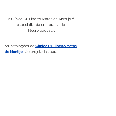
A Clínica Dr. Liberto Matos de Montijo é 
especializada em terapia de 
Neurofeedback
As instalações da 
Clínica Dr. Liberto Matos 
de Montijo
 são projetadas para 
proporcionar conforto e privacidade, 
permitindo que os pacientes se sintam à 
vontade durante as sessões. A abordagem 
individualizada é uma das características 
que diferencia a clínica, onde cada plano 
de tratamento é desenvolvido com base 
nas necessidades e metas de cada 
paciente. Isso garante que todos os 
aspectos do tratamento sejam 
considerados, resultando em uma 
experiência mais eficaz.