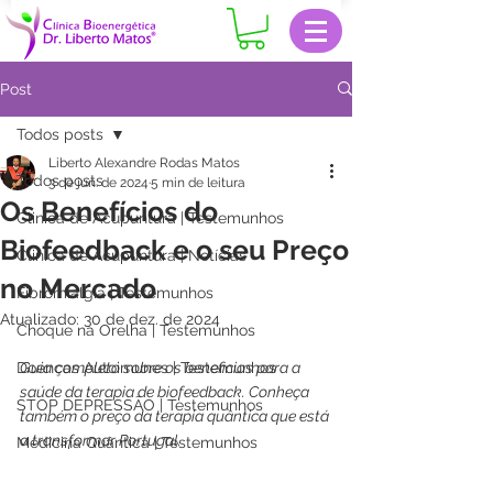
Post
Todos posts
Liberto Alexandre Rodas Matos
Todos posts
3 de jun. de 2024
5 min de leitura
Os Benefícios do
Clinica de Acupuntura | Testemunhos
Biofeedback e o seu Preço
Clinica de Acupuntura | Notícias
no Mercado
Fibromialgia | Testemunhos
Atualizado:
30 de dez. de 2024
Choque na Orelha | Testemunhos
Doenças Autoimunes | Testemunhos
Guia completo sobre os beneficios para a 
saúde da terapia de biofeedback. Conheça 
STOP DEPRESSÃO | Testemunhos
também o preço da terapia quântica que está 
a transformar Portugal.
Medicina Quântica | Testemunhos