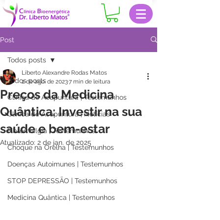
Post
Todos posts
Liberto Alexandre Rodas Matos
Todos posts
2 de ago. de 2023
7 min de leitura
Preços da Medicina
Clinica de Acupuntura | Testemunhos
Quântica: Investir na sua
Clinica de Acupuntura | Notícias
saúde e bem-estar
Fibromialgia | Testemunhos
Atualizado:
2 de jan. de 2025
Choque na Orelha | Testemunhos
Doenças Autoimunes | Testemunhos
STOP DEPRESSÃO | Testemunhos
Medicina Quântica | Testemunhos