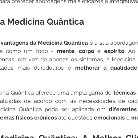
ara oferecer abordagens mais eficazes e integrativas
da Medicina Quântica
 
vantagens da Medicina Quântica
 é a sua abordagem 
oa como um todo - 
mente
, 
corpo
 e 
espírito
. Ao 
enças, em vez de apenas os sintomas, a Medicina 
ltados mais duradouros e 
melhorar a qualidad
cina Quântica oferece uma ampla gama de 
técnicas
 
lizadas de acordo com as necessidades de cada 
edicina Quântica pode ser aplicada em 
diferentes
emas físicos crônicos 
até questões 
emocionais
 e 
me