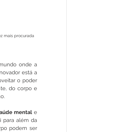
ez mais procurada 
mundo onde a 
novador está a 
eitar o poder 
te, do corpo e 
o. 
aúde mental
 e 
cancro, a Medicina Quântica oferece uma abordagem holística que vai para além da 
rpo podem ser 