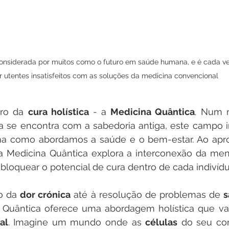
considerada por muitos como o futuro em saúde humana, e é cada v
r utentes insatisfeitos com as soluções da medicina convencional
ro da 
cura holística
 - a 
Medicina Quântica
. Num 
a se encontra com a sabedoria antiga, este campo i
ma como abordamos a saúde e o bem-estar. Ao aprov
, a Medicina Quântica explora a interconexão da men
sbloquear o potencial de cura dentro de cada indivídu
o da 
dor crónica
 até à resolução de problemas de 
s
al
. Imagine um mundo onde as 
células
 do seu co