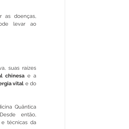
r as doenças, 
de levar ao 
, suas raízes 
al chinesa
 e a 
rgia vital
 e do 
cina Quântica 
esde então, 
 e técnicas da 