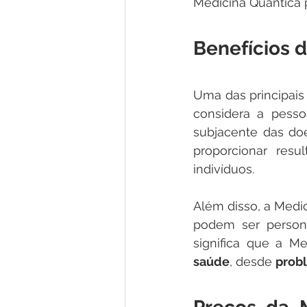
Medicina Quântica p
Benefícios 
Uma das principais
considera a pess
subjacente das do
proporcionar resu
indivíduos. 
Além disso, a Medi
podem ser persona
significa que a M
saúde
, desde 
probl