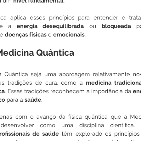
m um 
nível fundamental
. 
ca aplica esses princípios para entender e trata
ue a 
energia desequilibrada
 ou 
bloqueada
 po
e 
doenças físicas
 e 
emocionais
.
 Medicina Quântica
 Quântica seja uma abordagem relativamente nova
s tradições de cura, como a 
medicina tradicion
ca
. Essas tradições reconhecem a importância da 
ene
co
 para a 
saúde
. 
penas com o avanço da física quântica que a Medi
senvolver como uma disciplina científica. D
rofissionais de saúde
 têm explorado os princípios