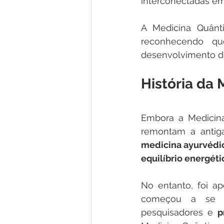
interconectadas e
A Medicina Quânti
reconhecendo q
desenvolvimento d
História da
Embora a Medicina
remontam a antiga
medicina ayurvédi
equilíbrio energéti
No entanto, foi a
começou a se de
pesquisadores e 
p