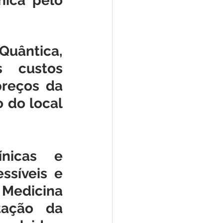
ica pelo 
ântica, 
 custos 
reços da 
do local 
nicas e 
síveis e 
 Medicina 
tação da 