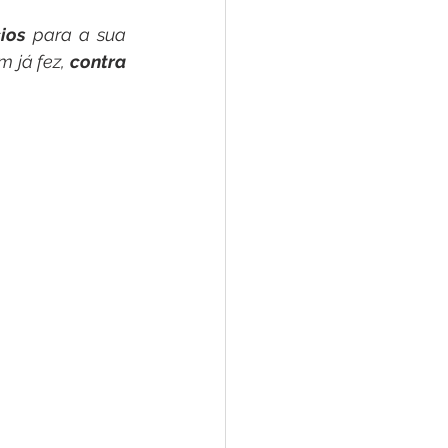
cios
 para a sua 
 já fez, 
contra 