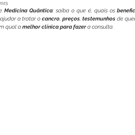
2023
e 
Medicina Quântica
: saiba o que é, quais os 
benefi
judar a tratar o 
cancro
, 
preços
, 
testemunhos
 de quem
m qual a 
melhor clínica para fazer
 a consulta.  