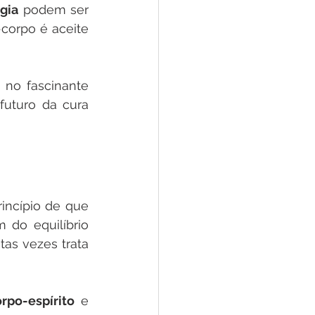
gia
 podem ser 
corpo é aceite 
no fascinante 
uturo da cura 
ncípio de que 
do equilíbrio 
as vezes trata 
po-espírito
 e 