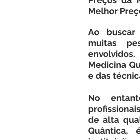
Preços da M
Melhor Preç
Ao buscar 
muitas pe
envolvidos.
Medicina Qu
e das técnica
No entant
profissiona
de alta qua
Quântica, 