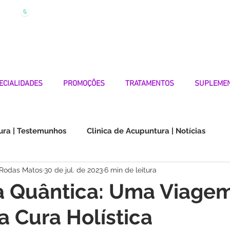
| Marque
Linha Apoio 969 990 656
Seg-Sexta 7h-19h
ECIALIDADES
PROMOÇÕES
TRATAMENTOS
SUPLEME
ura | Testemunhos
Clinica de Acupuntura | Notícias
 Rodas Matos
30 de jul. de 2023
6 min de leitura
Choque na Orelha | Testemunhos
Doenças Autoimunes
a Quântica: Uma Viage
a Cura Holística
os
Medicina Quântica | Testemunhos