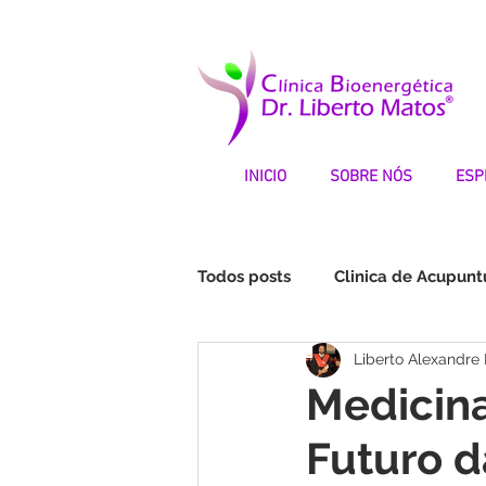
INICIO
SOBRE NÓS
ESP
Todos posts
Clinica de Acupunt
Liberto Alexandre
Fibromialgia | Testemunhos
Medicin
Futuro d
STOP DEPRESSÃO | Testemunh