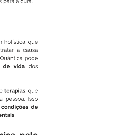
 para a cura.
holística, que 
tratar a causa 
Quântica pode 
e de vida
 dos 
e 
terapias
, que 
pessoa. Isso 
 condições de 
ntais
.