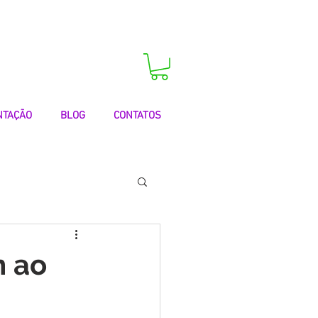
 agora a sua consulta!
NTAÇÃO
BLOG
CONTATOS
 | Testemunhos
m ao