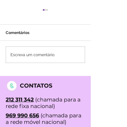
Comentários
Há 3 anos que tinha
Chegava de am
Escreva um comentário
tosse...
ás Clínicas Dr. 
Matos
CONTATOS
212 311 342
(chamada para a
rede fixa nacional)
969 990 656
(chamada para
a rede móvel nacional)