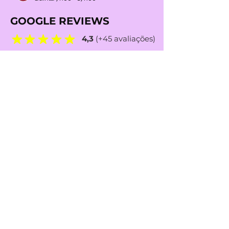
GOOGLE REVIEWS
4,3
(+45 avaliações)
REDES SOCIAIS
MÉTODOS de PAGAMENTO
IBAN TRANSFERÊNCIA
BANCÁRIA: