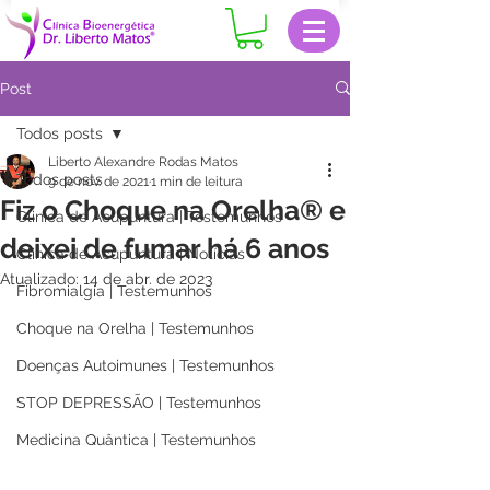
Post
Todos posts
Liberto Alexandre Rodas Matos
Todos posts
9 de nov. de 2021
1 min de leitura
Fiz o Choque na Orelha®️ e
Clinica de Acupuntura | Testemunhos
deixei de fumar há 6 anos
Clinica de Acupuntura | Notícias
Atualizado:
14 de abr. de 2023
Fibromialgia | Testemunhos
Choque na Orelha | Testemunhos
Doenças Autoimunes | Testemunhos
STOP DEPRESSÃO | Testemunhos
Medicina Quântica | Testemunhos