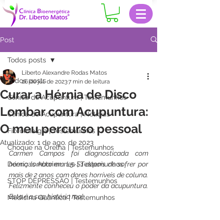
Post
Todos posts
Liberto Alexandre Rodas Matos
Todos posts
26 de jul. de 2023
7 min de leitura
Curar a Hérnia de Disco
Clinica de Acupuntura | Testemunhos
Lombar com Acupuntura:
Clinica de Acupuntura | Notícias
O meu percurso pessoal
Fibromialgia | Testemunhos
Atualizado:
1 de ago. de 2023
Choque na Orelha | Testemunhos
Carmen Campos foi diagnosticada com 
Doenças Autoimunes | Testemunhos
hérnia lombar em L5-S1 depois de sofrer por 
mais de 2 anos com dores horríveis de coluna. 
STOP DEPRESSÃO | Testemunhos
Felizmente conheceu o poder da acupuntura. 
Esta é a sua história real.  
Medicina Quântica | Testemunhos