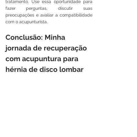
tratamento. Use essa oportunidade para 
fazer perguntas, discutir suas 
preocupações e avaliar a compatibilidade 
com o acupunturista.
Conclusão: Minha 
jornada de recuperação 
com acupuntura para 
hérnia de disco lombar
A minha jornada de recuperação com a 
acupuntura para a hérnia de disco lombar 
foi verdadeiramente transformadora. 
Através das sessões regulares de 
acupuntura, pude superar a dor debilitante 
que antes me limitava. A acupuntura não 
apenas aliviou minha dor física, mas 
também me proporcionou um senso 