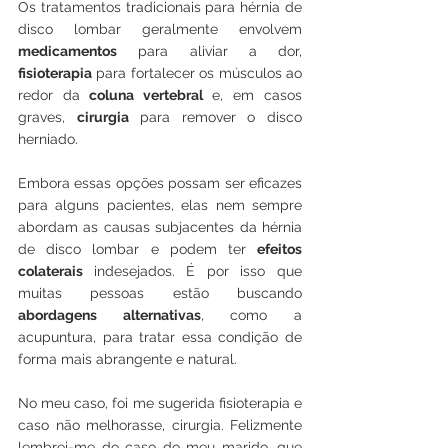
Os tratamentos tradicionais para hérnia de 
disco lombar geralmente envolvem 
medicamentos
 para aliviar a dor, 
fisioterapia
 para fortalecer os músculos ao 
redor da
 coluna vertebral
 e, em casos 
graves, 
cirurgia
 para remover o disco 
herniado. 
Embora essas opções possam ser eficazes 
para alguns pacientes, elas nem sempre 
abordam as causas subjacentes da hérnia 
de disco lombar e podem ter 
efeitos 
colaterais 
indesejados. É por isso que 
muitas pessoas estão buscando 
abordagens alternativas
, como a 
acupuntura, para tratar essa condição de 
forma mais abrangente e natural.
No meu caso, foi me sugerida fisioterapia e 
caso não melhorasse, cirurgia. Felizmente 
lembrei-me do caso do meu marido, que 