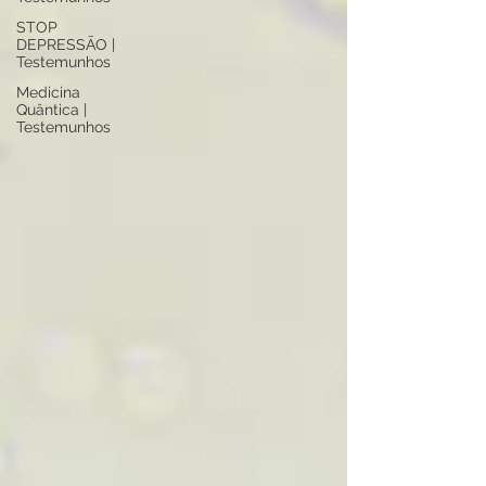
STOP
DEPRESSÃO |
Testemunhos
Medicina
Quântica |
Testemunhos