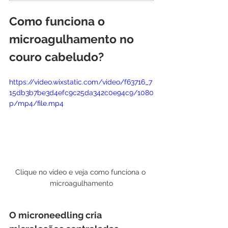
Como funciona o 
microagulhamento no 
couro cabeludo?
https://video.wixstatic.com/video/f63716_7
15db3b7be3d4efc9c25da342c0e94c9/1080
p/mp4/file.mp4
Clique no video e veja como funciona o 
microagulhamento
O microneedling cria 