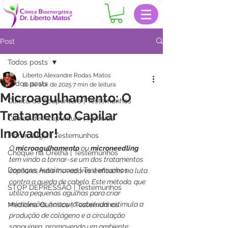
Post
Todos posts
Liberto Alexandre Rodas Matos
Todos posts
10 de abr. de 2025
7 min de leitura
Microagulhamento: O
Clinica de Acupuntura | Testemunhos
Tratamento Capilar
Clinica de Acupuntura | Notícias
Inovador!
Fibromialgia | Testemunhos
O 
microagulhamento
 ou 
microneedling
Choque na Orelha | Testemunhos
tem vindo a tornar-se um dos tratamentos 
Doenças Autoimunes | Testemunhos
capilares mais inovadores e eficazes na luta 
contra a queda de cabelo. Este método, que 
STOP DEPRESSÃO | Testemunhos
utiliza pequenas agulhas para criar 
microlesões no couro cabeludo, estimula a 
Medicina Quântica | Testemunhos
produção de colágeno e a circulação 
sanguínea, promovendo um ambiente 