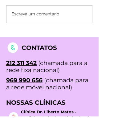
Os sintomas da
Acupuntura em 
Escreva um comentário
fibromialgia: Um guia
O seu caminho
completo para
vida mais saud
reconhecer e tratar a
feliz
doença
CONTATOS
212 311 342
(chamada para a
rede fixa nacional)
969 990 656
(chamada para
a rede móvel nacional)
NOSSAS CLÍNICAS
Clínica Dr. Liberto Matos -
Medicina Quântica, Biofeedback,
Acupuntura e Mesoterapia em
Lisboa
Rua Prista Monteiro Nº29A