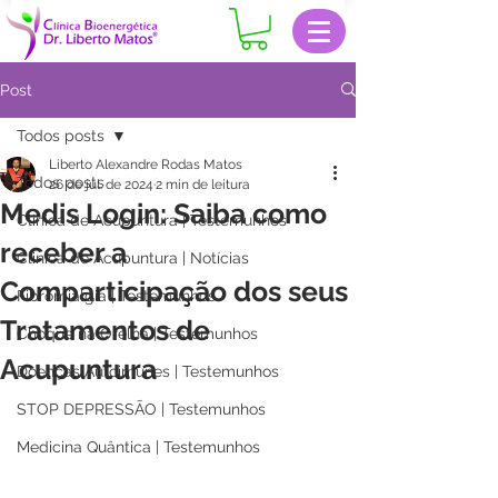
Post
Todos posts
Liberto Alexandre Rodas Matos
Todos posts
26 de jul. de 2024
2 min de leitura
Medis Login: Saiba como
Clinica de Acupuntura | Testemunhos
receber a
Clinica de Acupuntura | Notícias
Comparticipação dos seus
Fibromialgia | Testemunhos
Tratamentos de
Choque na Orelha | Testemunhos
Acupuntura
Doenças Autoimunes | Testemunhos
STOP DEPRESSÃO | Testemunhos
Medicina Quântica | Testemunhos