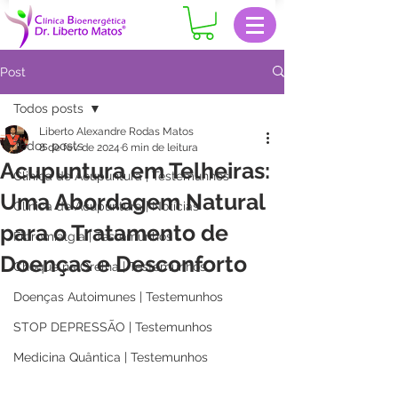
Post
Todos posts
Liberto Alexandre Rodas Matos
Todos posts
8 de fev. de 2024
6 min de leitura
Acupuntura em Telheiras:
Clinica de Acupuntura | Testemunhos
Uma Abordagem Natural
Clinica de Acupuntura | Notícias
para o Tratamento de
Fibromialgia | Testemunhos
Doenças e Desconforto
Choque na Orelha | Testemunhos
Doenças Autoimunes | Testemunhos
STOP DEPRESSÃO | Testemunhos
Medicina Quântica | Testemunhos