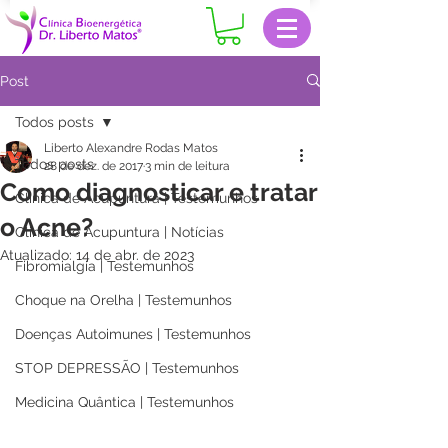
Post
Todos posts
Liberto Alexandre Rodas Matos
Todos posts
28 de dez. de 2017
3 min de leitura
Como diagnosticar e tratar
Clinica de Acupuntura | Testemunhos
o Acne?
Clinica de Acupuntura | Notícias
Atualizado:
14 de abr. de 2023
Fibromialgia | Testemunhos
Choque na Orelha | Testemunhos
Doenças Autoimunes | Testemunhos
STOP DEPRESSÃO | Testemunhos
Medicina Quântica | Testemunhos