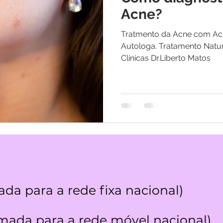
os
Medicina Quântica | Testemunhos
Acne?
Tratmento da Acne com Ac
Autologa. Tratamento Natura
Clínicas Dr.Liberto Matos
da para a rede fixa nacional)
ada para a rede móvel nacional)