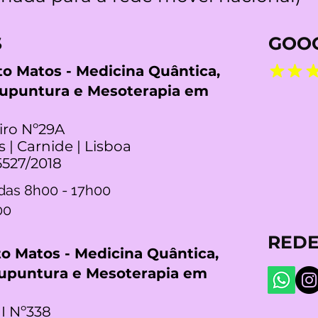
S
GOOG
rto Matos - Medicina Quântica,
cupuntura e Mesoterapia em
iro Nº29A
s | Carnide | Lisboa
5527/2018
das 8h00 - 17h00
00
REDE
rto Matos - Medicina Quântica,
cupuntura e Mesoterapia em
I Nº338