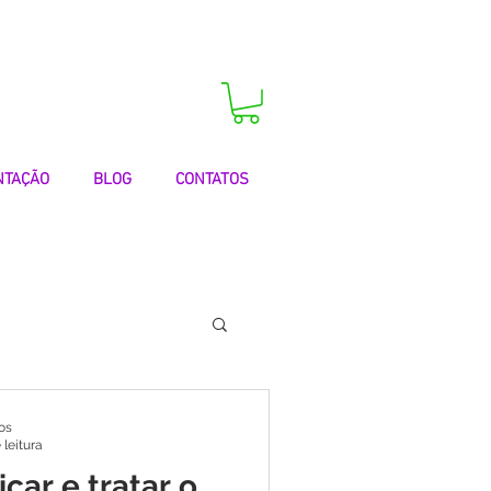
 agora a sua consulta!
NTAÇÃO
BLOG
CONTATOS
 | Testemunhos
os
 leitura
car e tratar o