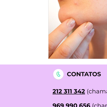
STOP DEPRESSÃO | Testemunh
CONTATOS
212 311 342
(chama
969 990 656
(cham