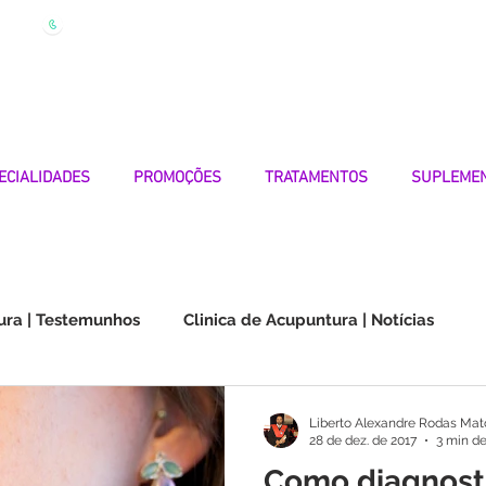
| Marque
Linha Apoio 969 990 656
Seg-Sexta 7h-19h
ECIALIDADES
PROMOÇÕES
TRATAMENTOS
SUPLEME
ura | Testemunhos
Clinica de Acupuntura | Notícias
Choque na Orelha | Testemunhos
Doenças Autoimunes
Liberto Alexandre Rodas Mat
28 de dez. de 2017
3 min de
Como diagnosti