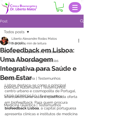
Post
Todos posts
Liberto Alexandre Rodas Matos
Todos posts
6 de jun.
4 min de leitura
Biofeedback em Lisboa:
Clinica de Acupuntura | Testemunhos
Uma Abordagem
Clinica de Acupuntura | Notícias
Integrativa para Saúde e
Fibromialgia | Testemunhos
Bem Estar
Choque na Orelha | Testemunhos
Lisboa destaca-se como o principal 
Doenças Autoimunes | Testemunhos
centro urbano e cosmopolita de Portugal, 
STOP DEPRESSÃO | Testemunhos
oferecendo uma vasta e qualificada oferta 
em biofeedback. Para quem procura 
Medicina Quântica | Testemunhos
biofeedback Lisboa
, a capital portuguesa 
apresenta clínicas e institutos de medicina 