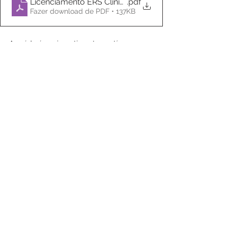
Licenciamento ERS Clínica Dr. Liberto Matos Montijo
.pdf
Fazer download de PDF • 137KB
A saúde é um investimento contínuo. 
Explorar o biofeedback em Lisboa pode 
ser o próximo passo para recuperar o 
equilíbrio e a qualidade de vida.
Acupuntura Bioenergética
Dr. Liberto Matos
Terapia Quântica
Biofeedback Lisboa
Terapia de Biofeedback
Medicina Quântica Lisboa
Biofeedback Quântico
Tratamento Ansiedade Lisboa
Alívio de Dor Crónica
Tratamento de Doenças Crónicas
Gestão de Stress
Reequilíbrio Energético
Aparelho de Biofeedback
Sistema Bioplasm
Saúde Integrativa Portugal
Clinica de Acupuntura | Notícias