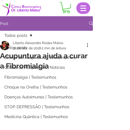
Post
Todos posts
Liberto Alexandre Rodas Matos
Todos posts
30 de abr. de 2018
2 min de leitura
Acupuntura ajuda a curar
Clinica de Acupuntura | Testemunhos
a Fibromialgia
Clinica de Acupuntura | Notícias
Fibromialgia | Testemunhos
Choque na Orelha | Testemunhos
Doenças Autoimunes | Testemunhos
STOP DEPRESSÃO | Testemunhos
Medicina Quântica | Testemunhos