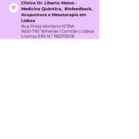
Clínica Dr. Liberto Matos -
Medicina Quântica, Biofeedback,
Acupuntura e Mesoterapia em
Lisboa
Rua Prista Monteiro Nº29A
1600-792
Telheiras | Carnide | Lisboa
Licença ERS N.º 15527/2018
Horário:
Segunda das 8h00 - 17h00
Quarta 9h30 - 17h00
Clínica Dr. Liberto Matos -
Medicina Quântica, Biofeedback,
Acupuntura e Mesoterapia em
Montijo
Avenida João XXIII Nº338
2870-090
Montijo | Setúbal
Licença ERS N.º 15526/2018
Direção Clínica: Dr. Liberto Alexandre
Rodas Matos
Horário:
Terça das 7h00 - 17h00
Quinta 7h00 - 17h00
GOOGLE REVIEWS