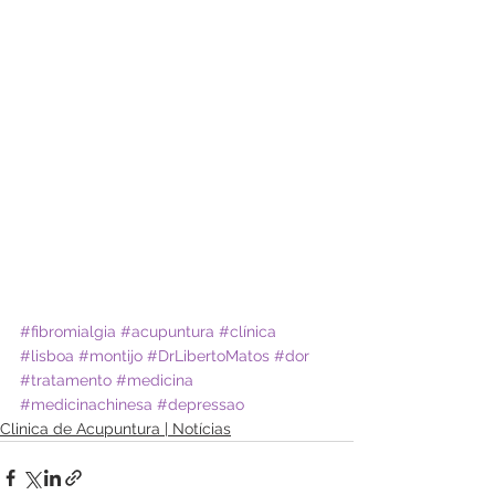
#fibromialgia
#acupuntura
#clínica
#lisboa
#montijo
#DrLibertoMatos
#dor
#tratamento
#medicina
#medicinachinesa
#depressao
Clinica de Acupuntura | Notícias