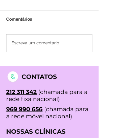
Comentários
A Terapeutica Quantica
O que é a Terap
Escreva um comentário
detetou Polipos nos
Biofeedback?
meus Intestinos
Benefícios, Pre
Contra Indicaç
CONTATOS
212 311 342
(chamada para a
rede fixa nacional)
969 990 656
(chamada para
a rede móvel nacional)
NOSSAS CLÍNICAS