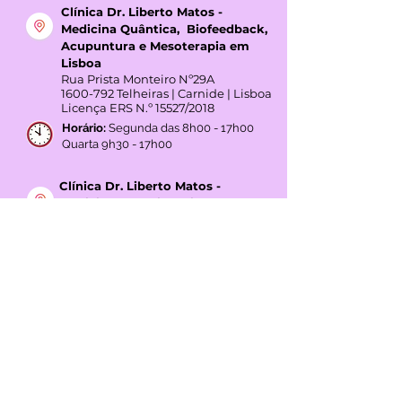
NOSSAS CLÍNICAS
Clínica Dr. Liberto Matos -
Medicina Quântica, Biofeedback,
Acupuntura e Mesoterapia em
Lisboa
Rua Prista Monteiro Nº29A
1600-792
Telheiras | Carnide | Lisboa
Licença ERS N.º 15527/2018
Horário:
Segunda das 8h00 - 17h00
Quarta 9h30 - 17h00
Clínica Dr. Liberto Matos -
Medicina Quântica, Biofeedback,
Acupuntura e Mesoterapia em
Montijo
Avenida João XXIII Nº338
2870-090
Montijo | Setúbal
Licença ERS N.º 15526/2018
Direção Clínica: Dr. Liberto Alexandre
Rodas Matos
Horário:
Terça das 7h00 - 17h00
Quinta 7h00 - 17h00