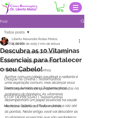
Post
Todos posts
Liberto Alexandre Rodas Matos
Todos posts
15 de abr. de 2025
7 min de leitura
Descubra as 10 Vitaminas
Clinica de Acupuntura | Testemunhos
Essenciais para Fortalecer
Clinica de Acupuntura | Notícias
o seu Cabelo!
Fibromialgia | Testemunhos
Sonhar com um cabelo saudável e radiante é 
Choque na Orelha | Testemunhos
uma aspiração comum, mas alcançar essa 
Doenças Autoimunes | Testemunhos
meta requer mais do que apenas produtos na 
prateleira do banheiro. As vitaminas 
STOP DEPRESSÃO | Testemunhos
desempenham um papel essencial na saúde 
do nosso cabelo, nutrindo-o desde a raiz até 
Medicina Quântica | Testemunhos
às pontas. Neste artigo, você vai descobrir as 
10 vitaminas essenciais que são verdadeiros 