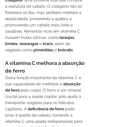
colágeno
, uma proteína vital que compõe 
a estrutura do cabelo. O colágeno não só 
fortalece os fios, mas também melhora a 
elasticidade, prevenindo a quebra e 
promovendo um cabelo mais forte e 
saudável. Alimentos ricos em vitamina C 
incluem frutas cítricas, como
 laranjas
, 
limões
, 
morangos
 e 
kiwis
, além de 
vegetais como 
pimentões
 e 
brócolis
.
A vitamina C melhora a absorção 
de ferro
Outra função importante da vitamina C é 
sua capacidade de melhorar a 
absorção 
de ferro
 pelo corpo. O ferro é um mineral 
crucial para a saúde capilar, pois ajuda a 
transportar oxigênio para os folículos 
capilares. A 
deficiência de ferro
 pode 
levar à queda de cabelo, tornando a 
vitamina C uma aliada indispensável para 