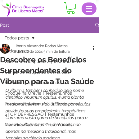
Post
Todos posts
Liberto Alexandre Rodas Matos
Todos posts
6 de nov. de 2024
3 min de leitura
Descobre os Benefícios
Clinica de Acupuntura | Testemunhos
Surpreendentes do
Clinica de Acupuntura | Notícias
Viburno para a Tua Saúde
Fibromialgia | Testemunhos
O viburno, também conhecido pelo nome 
Choque na Orelha | Testemunhos
científico Viburnum opulus, é uma planta 
Doenças Autoimunes | Testemunhos
medicinal que tem sido utilizada por séculos 
devido às suas propriedades terapêuticas. 
STOP DEPRESSÃO | Testemunhos
Com uma vasta gama de benefícios para a 
saúde, o viburno tem se destacado não 
Medicina Quântica | Testemunhos
apenas na medicina tradicional, mas 
também na ciência moderna.