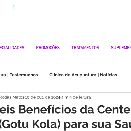
| Marque
Linha Apoio 969 990 656
Seg-Sexta 7h-19h
ECIALIDADES
PROMOÇÕES
TRATAMENTOS
SUPLEME
ura | Testemunhos
Clinica de Acupuntura | Notícias
 Rodas Matos
10 de out. de 2024
4 min de leitura
Choque na Orelha | Testemunhos
Doenças Autoimunes
veis Benefícios da Cente
 (Gotu Kola) para sua S
os
Medicina Quântica | Testemunhos