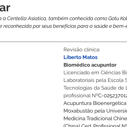
ar
a a Centella Asiatica, também conhecida como Gotu Kol
 reconhecida por seus benefícios para a saúde e bem-e
Revisão clínica:
Liberto Matos
Biomédico acupuntor
Licenciado em Ciências B
Laboratoriais pela Escola 
Tecnologias da Saúde de L
profissional Nº
C-025237012
Acupuntura Bioenergética
Moxabustão pela Universi
Medicina Tradicional Chin
(China) Ced. Profissional N