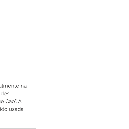
ialmente na 
ades 
e Cao”. A 
ido usada 