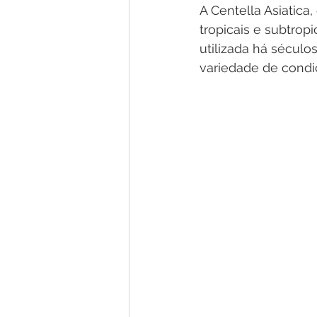
A Centella Asiatica
tropicais e subtrop
utilizada há século
variedade de condi