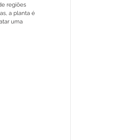
de regiões 
as, a planta é 
ratar uma 