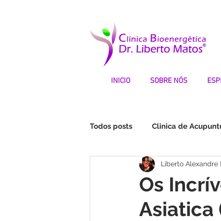
INICIO
SOBRE NÓS
ESP
Todos posts
Clinica de Acupunt
Liberto Alexandre
Fibromialgia | Testemunhos
Os Incrí
Asiatica
STOP DEPRESSÃO | Testemunh