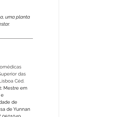
a, uma planta 
star.
iomédicas 
Superior das 
isboa Céd. 
. Mestre em 
 e 
dade de 
esa de Yunnan 
º 0501049. 