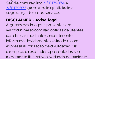
Saúde com registo
Nº E139874
e
NºE139875
garantindo qualidade e
segurança dos seus serviços
DISCLAIMER - Aviso legal
Algumas das imagens presentes em
www.clinimeso.com
são obtidas de utentes
das clínicas mediante consentimento
informado devidamente assinado e com
expressa autorização de divulgação. Os
exemplos e resultados apresentados são
meramente ilustrativos, variando de paciente
para paciente, e não constituem garantia de
resultados futuros. A Clínica Bioenergética Dr.
Liberto Matos não poderá ser
responsabilizada caso os resultados finais
divirjam dos anunciados neste site, nem pelo
uso indevido, por terceiros, das imagens e
textos aqui disponibilizados.
Adicionalmente, esclarece-se que as práticas
de Acupuntura realizadas na clínica
decorrem no estrito cumprimento do
enquadramento legal da Portaria n.º 207-
F/2014 do Diário da República. Os termos
"Medicina Quântica", "Biofeedback" e
"Ressonância Magnética Quântica" utilizados