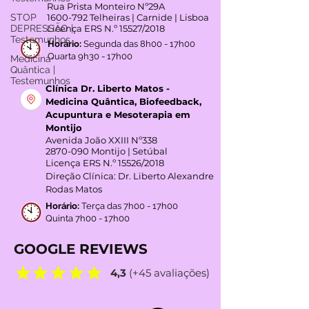
Rua Prista Monteiro Nº29A
STOP
1600-792
Telheiras | Carnide | Lisboa
DEPRESSÃO |
Licença ERS N.º 15527/2018
Testemunhos
Horário:
Segunda das 8h00 - 17h00
Quarta 9h30 - 17h00
Medicina
Quântica |
Testemunhos
Clínica Dr. Liberto Matos -
Medicina Quântica, Biofeedback,
Acupuntura e Mesoterapia em
Montijo
Avenida João XXIII Nº338
2870-090
Montijo | Setúbal
Licença ERS N.º 15526/2018
Direção Clínica: Dr. Liberto Alexandre
Rodas Matos
Horário:
Terça das 7h00 - 17h00
Quinta 7h00 - 17h00
GOOGLE REVIEWS
4,3
(+45 avaliações)