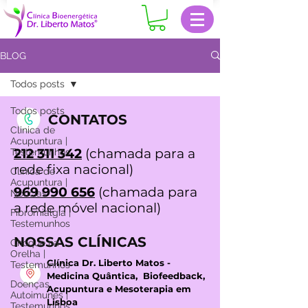
BLOG
Todos posts
Todos posts
CONTATOS
Clinica de
Acupuntura |
212 311 342
(chamada para a
Testemunhos
rede fixa nacional)
Clinica de
Acupuntura |
969 990 656
(chamada para
Notícias
a rede móvel nacional)
Fibromialgia |
Testemunhos
NOSSAS CLÍNICAS
Choque na
Orelha |
Clínica Dr. Liberto Matos -
Testemunhos
Medicina Quântica, Biofeedback,
Doenças
Acupuntura e Mesoterapia em
Autoimunes |
Lisboa
Testemunhos