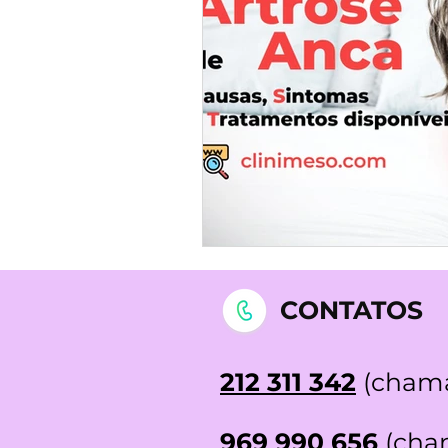
STOP DEPRESSÃO | Testemunh
CONTATOS
212 311 342
(chama
969 990 656
(cham