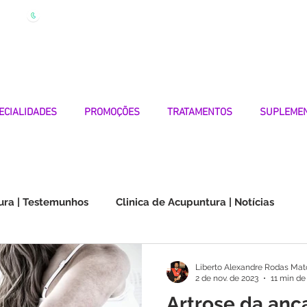
| Marque
Linha Apoio 969 990 656
Seg-Sexta 7h-19h
ECIALIDADES
PROMOÇÕES
TRATAMENTOS
SUPLEME
ura | Testemunhos
Clinica de Acupuntura | Notícias
Choque na Orelha | Testemunhos
Doenças Autoimunes
Liberto Alexandre Rodas Mat
2 de nov. de 2023
11 min de 
Artrose da anca