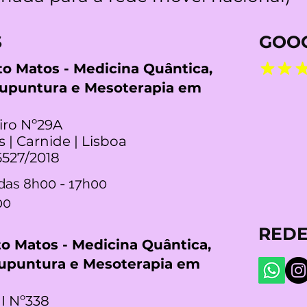
S
GOOG
rto Matos - Medicina Quântica,
cupuntura e Mesoterapia em
iro Nº29A
s | Carnide | Lisboa
5527/2018
das 8h00 - 17h00
00
REDE
rto Matos - Medicina Quântica,
cupuntura e Mesoterapia em
I Nº338