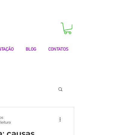
 agora a sua consulta!
NTAÇÃO
BLOG
CONTATOS
 | Testemunhos
os
leitura
: causas,