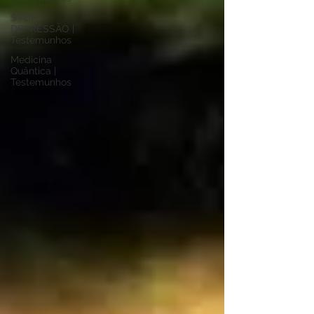
STOP
DEPRESSÃO |
Testemunhos
Medicina
Quântica |
Testemunhos